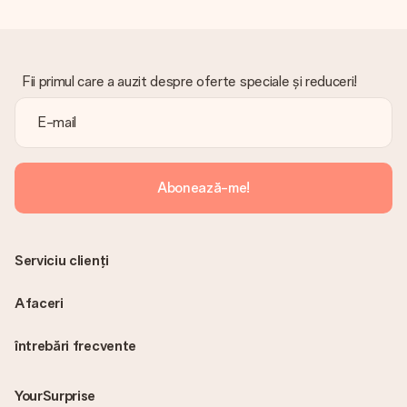
oricând în contul MySurprise. Aceasta înseamnă că puteți
primi cadoul direct destinatarului, făcându-l o adevărată
surpriză!
Fii primul care a auzit despre oferte speciale și reduceri!
Abonează-me!
Serviciu clienți
Afaceri
întrebări frecvente
YourSurprise