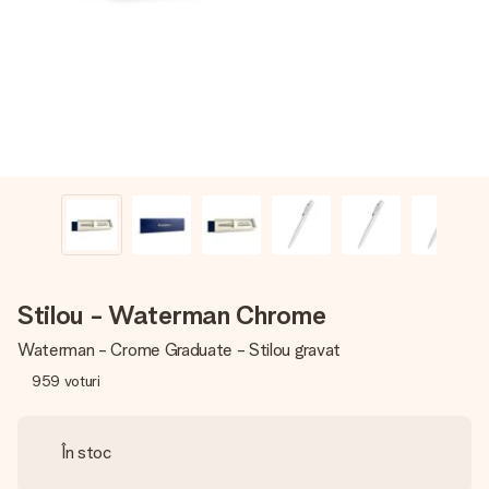
fotografia ta sau un mesaj din suflet. Fără bătăi de cap,
doar bucură-te de moment.
Stilou - Waterman Chrome
Waterman - Crome Graduate - Stilou gravat
959
voturi
În stoc