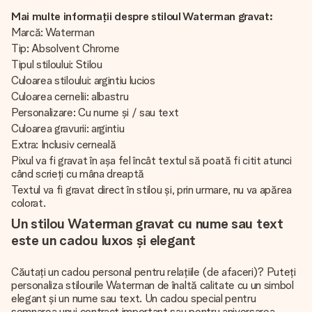
Mai multe informații despre stiloul Waterman gravat:
Marcă: Waterman
Tip: Absolvent Chrome
Tipul stiloului: Stilou
Culoarea stiloului: argintiu lucios
Culoarea cernelii: albastru
Personalizare: Cu nume și / sau text
Culoarea gravurii: argintiu
Extra: Inclusiv cerneală
Pixul va fi gravat în așa fel încât textul să poată fi citit atunci
când scrieți cu mâna dreaptă
Textul va fi gravat direct în stilou și, prin urmare, nu va apărea
colorat.
Un stilou Waterman gravat cu nume sau text
este un cadou luxos și elegant
Căutați un cadou personal pentru relațiile (de afaceri)? Puteți
personaliza stilourile Waterman de înaltă calitate cu un simbol
elegant și un nume sau text. Un cadou special pentru
semnarea unui contract important sau pentru aniversarea