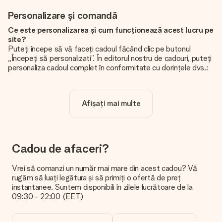
Personalizare și comandă
Ce este personalizarea și cum funcționează acest lucru pe
site?
Puteți începe să vă faceți cadoul făcând clic pe butonul
„Începeți să personalizati”. În editorul nostru de cadouri, puteți
personaliza cadoul complet în conformitate cu dorințele dvs.:
adăugați propria imagine și / sau text. Dacă doriți, puteți opta
și pentru un design cool pentru a vă face cadoul cu adevărat
unic.
Afișați mai multe
Personalizarea este inclusă în preț?
Prețul afișat pe site include personalizarea cadoului dvs.
Frumos și clar!
Cadou de afaceri?
De unde știu dacă poza mea are calitatea potrivită?
Vrem să ne asigurăm că sunteți complet mulțumiți de cadoul
Vrei să comanzi un număr mai mare din acest cadou? Vă
dvs. De aceea, este important să folosiți fotografii de înaltă
rugăm să luați legătura și să primiți o ofertă de preț
calitate. Dacă nu sunteți sigur de calitatea imaginii dvs., vă
instantanee. Suntem disponibili în zilele lucrătoare de la
rugăm să contactați echipa noastră de servicii pentru clienți și
09:30 - 22:00 (EET)
să includeți fotografia dvs. împreună cu cadoul pe care doriți
să îl comandați. Ei pot verifica calitatea pentru dvs.!