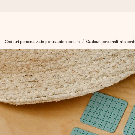
Comandă azi, expediem în 1 zi lucrătoare
Cadouri personalizate pentru orice ocazie
Cadouri personalizate pentr
Îți alcătuim cadoul cu grijă și îl trimitem îndată spre tine - pen
4,8 (bazat pe +15.000 de recenzii)
Cadourile noastre inspiră. Clienții ne oferă nota 4,8 pe Googl
Felicitare gratuită
Creează ceva unic în doar câțiva pași - cu numele ei, fotograf