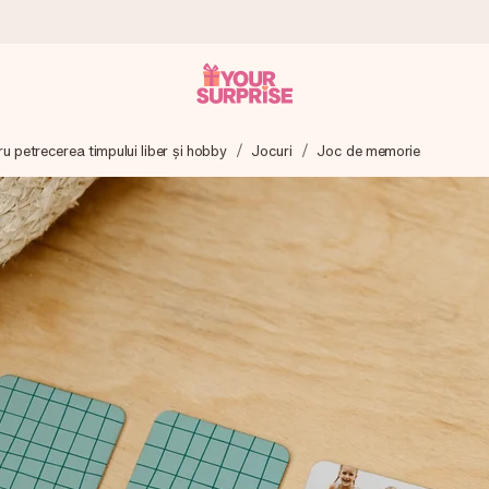
u petrecerea timpului liber și hobby
Jocuri
Joc de memorie
tru ca tu să îl poți dărui exact când trebuie, atunci când contează cel 
e Reviews.
ia ta sau un mesaj din suflet. Fără bătăi de cap, doar bucură-te de 