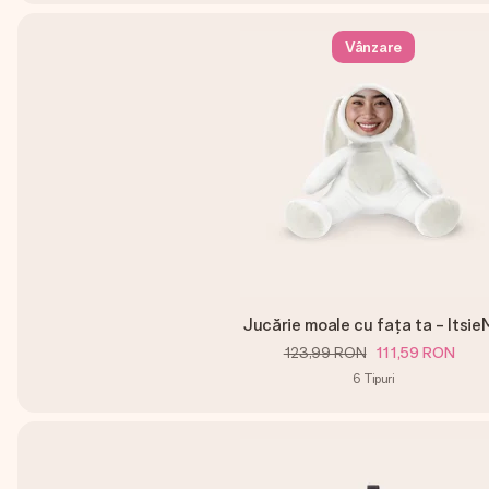
Vânzare
Jucărie moale cu fața ta - Itsie
123,99 RON
111,59 RON
6
Tipuri