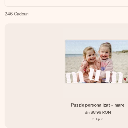
246
Cadouri
Puzzle personalizat - mare
din
88,99 RON
5
Tipuri