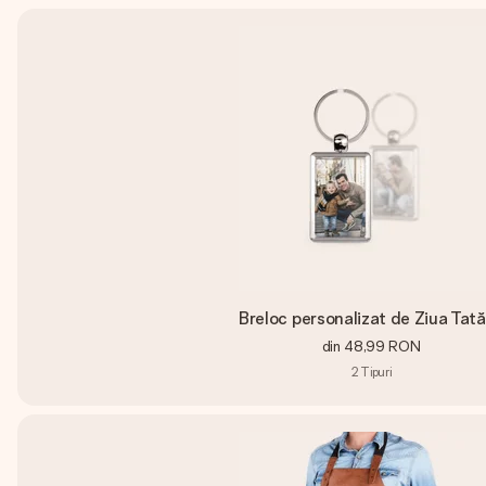
Breloc personalizat de Ziua Tată
din
48,99 RON
2
Tipuri