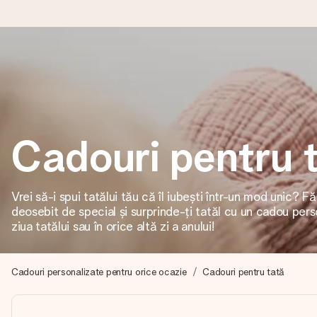
Comandă azi, expediem în 1 zi lucrătoare
Îți alcătuim cadoul cu grijă și îl trimitem îndată spre tine - pen
Cadouri pentru 
4,8 (bazat pe +15.000 de recenzii)
Cadourile noastre inspiră. Clienții ne oferă nota 4,8 pe Googl
Vrei să-i spui tatălui tău că îl iubești într-un mod unic?
deosebit de special și surprinde-ți tatăl cu un cadou perso
ziua tatălui sau în orice altă zi a anului!
Felicitare gratuită
Creează ceva unic în doar câțiva pași - cu numele ei, fotograf
Cadouri personalizate pentru orice ocazie
Cadouri pentru tată