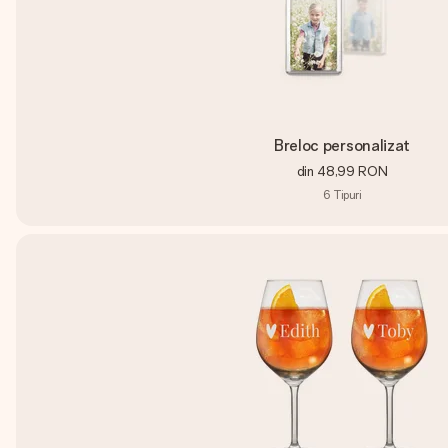
Breloc personalizat
din
48,99 RON
6
Tipuri