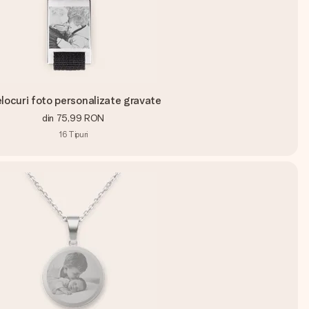
locuri foto personalizate gravate
din
75,99 RON
16
Tipuri