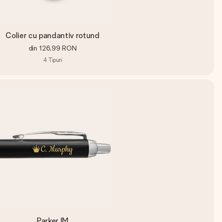
Colier cu pandantiv rotund
din
126,99 RON
4
Tipuri
Parker IM