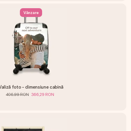
Vânzare
Valiză foto - dimensiune cabină
406,99 RON
366,29 RON