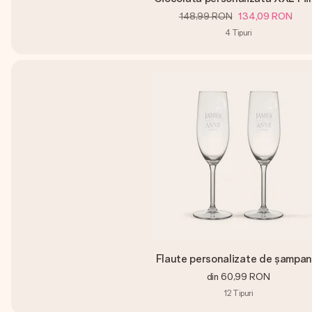
148,99 RON
134,09 RON
4
Tipuri
Flaute personalizate de șampan
din
60,99 RON
12
Tipuri