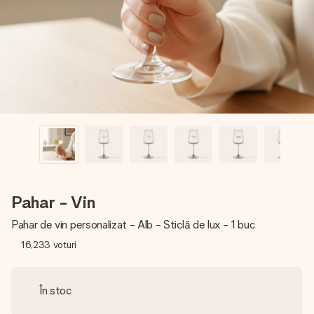
fotografia ta sau un mesaj din suflet. Fără bătăi de cap,
doar bucură-te de moment.
Pahar - Vin
Pahar de vin personalizat - Alb - Sticlă de lux - 1 buc
16,233
voturi
În stoc