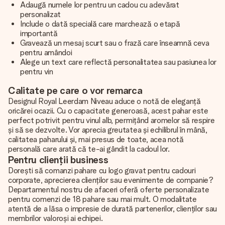
Adaugă numele lor pentru un cadou cu adevărat
personalizat
Include o dată specială care marchează o etapă
importantă
Gravează un mesaj scurt sau o frază care înseamnă ceva
pentru amândoi
Alege un text care reflectă personalitatea sau pasiunea lor
pentru vin
Calitate pe care o vor remarca
Designul Royal Leerdam Niveau aduce o notă de eleganță
oricărei ocazii. Cu o capacitate generoasă, acest pahar este
perfect potrivit pentru vinul alb, permițând aromelor să respire
și să se dezvolte. Vor aprecia greutatea și echilibrul în mână,
calitatea paharului și, mai presus de toate, acea notă
personală care arată că te-ai gândit la cadoul lor.
Pentru clienții business
Dorești să comanzi pahare cu logo gravat pentru cadouri
corporate, aprecierea clienților sau evenimente de companie?
Departamentul nostru de afaceri oferă oferte personalizate
pentru comenzi de 18 pahare sau mai mult. O modalitate
atentă de a lăsa o impresie de durată partenerilor, clienților sau
membrilor valoroși ai echipei.