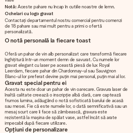
Notă:
Aceste pahare nu încap în cutiile noastre de lemn.
Ochelari cu logo gravat
Contactați departamentul nostru comercial pentru comenzi
de 18 pahare sau mai mult pentru a primi o ofertă
personalizată.
O notă personală la fiecare toast
Oferă un pahar de vin alb personalizat care transformă fiecare
înghițitură într-un moment demn de savurat. Cu numele lor
gravat elegant cu laser pe această piesă de lux Royal
Leerdam, fiecare pahar din Chardonnay-ul sau Sauvignon
Blanc-ul lor preferat devine puțin mai personal, puțin mai al lor.
Gravat special pentru ei
Acesta nu este doar un pahar de vin oarecare. Gravura laser de
înaltă calitate creează o inscripție albă clară, care captează
frumos lumina, adăugând o notă sofisticată barului de acasă
sau mesei. Fie că este numele lor, o dată semnificativă sau un
mesaj scurt care îi face să zâmbească, gravura este
rezistentă la mașina de spălat vase, astfel încât să arate
impecabil după fiecare utilizare.
Opțiuni de personalizare