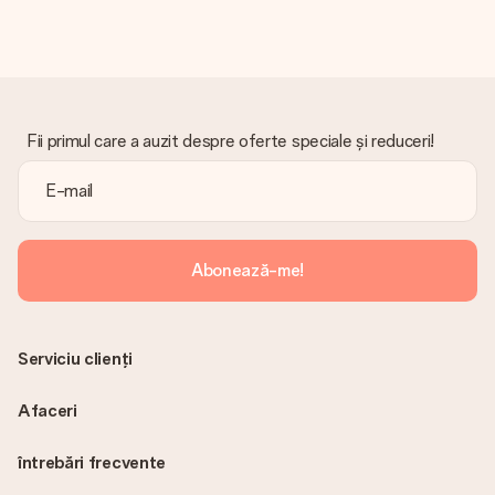
Nu este trimisă nicio factură odată cu comanda dvs. Veți primi
întotdeauna factura în e-mailul de confirmare și o veți găsi
oricând în contul MySurprise. Aceasta înseamnă că puteți
primi cadoul direct destinatarului, făcându-l o adevărată
surpriză!
Fii primul care a auzit despre oferte speciale și reduceri!
Abonează-me!
Serviciu clienți
Afaceri
întrebări frecvente