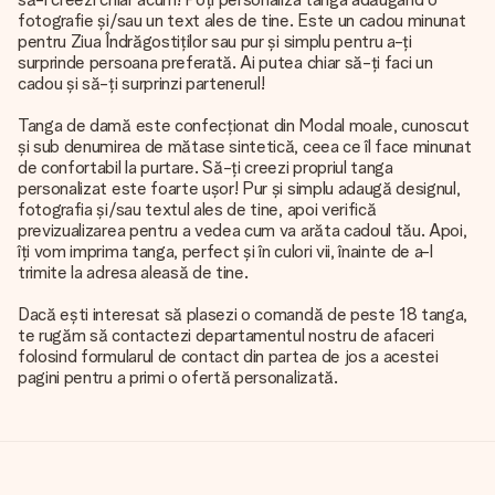
fotografie și/sau un text ales de tine. Este un cadou minunat
pentru Ziua Îndrăgostiților sau pur și simplu pentru a-ți
surprinde persoana preferată. Ai putea chiar să-ți faci un
cadou și să-ți surprinzi partenerul!
Tanga de damă este confecționat din Modal moale, cunoscut
și sub denumirea de mătase sintetică, ceea ce îl face minunat
de confortabil la purtare. Să-ți creezi propriul tanga
personalizat este foarte ușor! Pur și simplu adaugă designul,
fotografia și/sau textul ales de tine, apoi verifică
previzualizarea pentru a vedea cum va arăta cadoul tău. Apoi,
îți vom imprima tanga, perfect și în culori vii, înainte de a-l
trimite la adresa aleasă de tine.
Dacă ești interesat să plasezi o comandă de peste 18 tanga,
te rugăm să contactezi departamentul nostru de afaceri
folosind formularul de contact din partea de jos a acestei
pagini pentru a primi o ofertă personalizată.