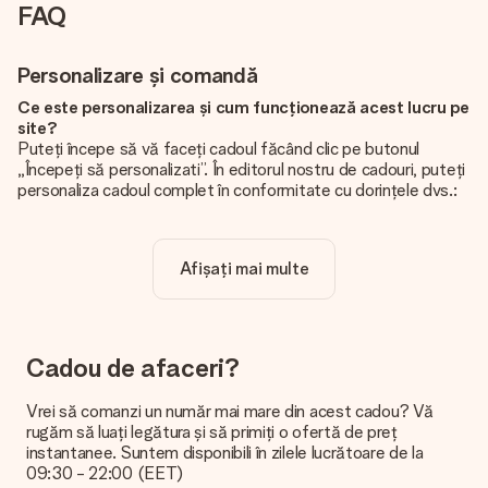
FAQ
Personalizare și comandă
Ce este personalizarea și cum funcționează acest lucru pe
site?
Puteți începe să vă faceți cadoul făcând clic pe butonul
„Începeți să personalizati”. În editorul nostru de cadouri, puteți
personaliza cadoul complet în conformitate cu dorințele dvs.:
adăugați propria imagine și / sau text. Dacă doriți, puteți opta
și pentru un design cool pentru a vă face cadoul cu adevărat
unic.
Afișați mai multe
Personalizarea este inclusă în preț?
Prețul afișat pe site include personalizarea cadoului dvs.
Frumos și clar!
Cadou de afaceri?
De unde știu dacă poza mea are calitatea potrivită?
Vrem să ne asigurăm că sunteți complet mulțumiți de cadoul
Vrei să comanzi un număr mai mare din acest cadou? Vă
dvs. De aceea, este important să folosiți fotografii de înaltă
rugăm să luați legătura și să primiți o ofertă de preț
calitate. Dacă nu sunteți sigur de calitatea imaginii dvs., vă
instantanee. Suntem disponibili în zilele lucrătoare de la
rugăm să contactați echipa noastră de servicii pentru clienți și
09:30 - 22:00 (EET)
să includeți fotografia dvs. împreună cu cadoul pe care doriți