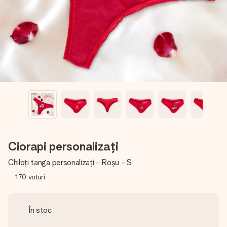
fotografia ta sau un mesaj din suflet. Fără bătăi de cap,
doar bucură-te de moment.
Ciorapi personalizați
Chiloți tanga personalizați - Roșu - S
170
voturi
În stoc