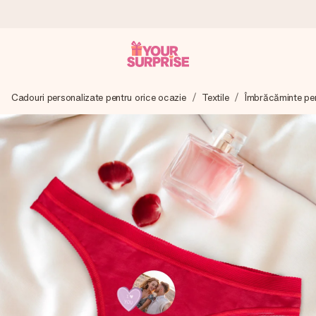
Comandă azi, expediem în 1 zi lucrătoare
Cadouri personalizate pentru orice ocazie
Textile
Îmbrăcăminte pe
Îți alcătuim cadoul cu grijă și îl trimitem îndată spre tine -
pentru ca tu să îl poți dărui exact când trebuie, atunci când
contează cel mai mult.
4,8 (bazat pe +15.000 de recenzii)
Cadourile noastre inspiră. Clienții ne oferă nota 4,8 pe
Google Reviews.
Felicitare gratuită
Creează ceva unic în doar câțiva pași - cu numele ei,