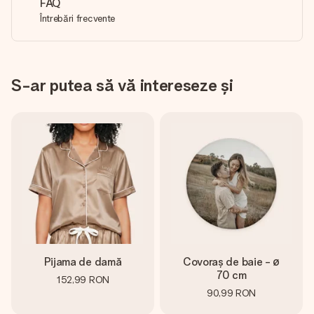
FAQ
Întrebări frecvente
S-ar putea să vă intereseze și
Pijama de damă
Covoraș de baie - ø
70 cm
152,99 RON
90,99 RON