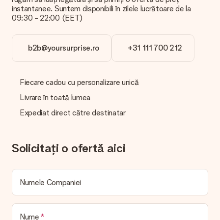
calitate. Dacă nu sunteți sigur de calitatea imaginii dvs., vă
instantanee. Suntem disponibili în zilele lucrătoare de la
rugăm să contactați echipa noastră de servicii pentru clienți și
09:30 - 22:00 (EET)
să includeți fotografia dvs. împreună cu cadoul pe care doriți
să îl comandați. Ei pot verifica calitatea pentru dvs.!
b2b@yoursurprise.ro
+31 111 700 212
Ce formate pot încărca?
Încărcați fișiere JPG și PNG în editorul nostru. Este prea
tehnic sau aveți o imagine cu un alt format pe care doriți să îl
utilizați? Vă rugăm să contactați serviciul nostru pentru clienți.
Fiecare cadou cu personalizare unică
Sunt bucuroși să vă ajute, astfel încât să puteți face cadoul
dorit!
Livrare în toată lumea
Expediat direct către destinatar
Cadoul meu este împachetat?
În prezent, nu avem un serviciu de ambalare a cadourilor pentru
a vă împacheta cadoul. Livrăm cadourile noastre într-un
ambalaj festiv. Aceasta înseamnă că cadoul dvs. este gata
Solicitați o ofertă aici
pentru a fi oferit sau că poate fi trimis direct destinatarului.
Timp de livrare, opțiuni de livrare și costuri de
Numele Companiei
livrare
Pot alege o dată de livrare?
Nu este posibil să selectați o anumită dată de livrare.
Nume