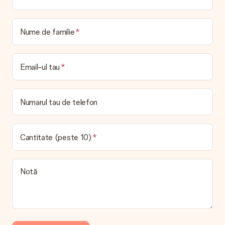
Care este timpul de livrare și când îmi primesc cadoul?
Datele de livrare preconizate pot fi găsite pe pagina
produsului.
Nume de familie
Ce opțiuni de livrare pot alege?
Aceasta variază în funcție de cadou / comandă. La finalizarea
Email-ul tau
comenzii vi se vor afișa metodele de expediere disponibile în
coșul de cumpărături.
Plată
Numarul tau de telefon
Cum îmi pot plăti comanda?
Oferim următoarele metode de plată: iDeal, Paypal, card de
credit și transfer bancar manual. În cazul transferului bancar
Cantitate (peste 10)
manual, vă rugăm să rețineți că procesarea durează până la 3
zile lucrătoare și va întârzia datele de livrare preconizate.
Cadou primit
Notă
Ce se întâmplă dacă cadoul nu este pe deplin pe placul
meu?
Regretăm profund că darul tău nu îți place. Vă rugăm să
contactați serviciul nostru pentru clienți, aceștia sunt bucuroși