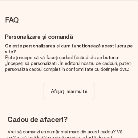
FAQ
Personalizare și comandă
Ce este personalizarea și cum funcționează acest lucru pe
site?
Puteți începe să vă faceți cadoul făcând clic pe butonul
„Începeți să personalizati”. În editorul nostru de cadouri, puteți
personaliza cadoul complet în conformitate cu dorințele dvs.:
adăugați propria imagine și / sau text. Dacă doriți, puteți opta
și pentru un design cool pentru a vă face cadoul cu adevărat
unic.
Afișați mai multe
Personalizarea este inclusă în preț?
Prețul afișat pe site include personalizarea cadoului dvs.
Frumos și clar!
Cadou de afaceri?
De unde știu dacă poza mea are calitatea potrivită?
Vrem să ne asigurăm că sunteți complet mulțumiți de cadoul
Vrei să comanzi un număr mai mare din acest cadou? Vă
dvs. De aceea, este important să folosiți fotografii de înaltă
rugăm să luați legătura și să primiți o ofertă de preț