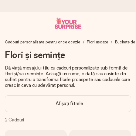
Comandă azi, expediem în 1 zi lucrătoare
Cadouri personalizate pentru orice ocazie
Flori uscate
Buchete de f
Îți alcătuim cadoul cu grijă și îl trimitem îndată spre tine -
pentru ca tu să îl poți dărui exact când trebuie, atunci când
Flori și semințe
contează cel mai mult.
Dă viață mesajului tău cu cadouri personalizate sub formă de
flori și/sau semințe. Adaugă un nume, o dată sau cuvinte din
suflet pentru a transforma florile proaspete sau cadourile care
4,8 (bazat pe +15.000 de recenzii)
cresc în ceva cu adevărat personal.
Cadourile noastre inspiră. Clienții ne oferă nota 4,8 pe
Google Reviews.
Afișați filtrele
2
Cadouri
Felicitare gratuită
Creează ceva unic în doar câțiva pași - cu numele ei,