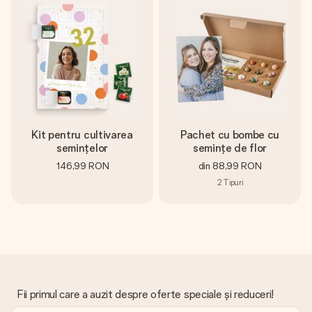
fotografia ta sau un mesaj din suflet. Fără bătăi de cap,
doar bucură-te de moment.
Kit pentru cultivarea
Pachet cu bombe cu
semințelor
semințe de flor
146,99 RON
din
88,99 RON
2
Tipuri
Fii primul care a auzit despre oferte speciale și reduceri!