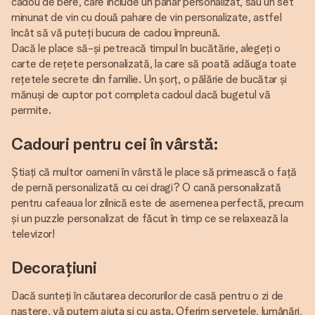
cadou de bere, care include un pahar personalizat, sau un set
minunat de vin cu două pahare de vin personalizate, astfel
încât să vă puteți bucura de cadou împreună.
Dacă le place să-și petreacă timpul în bucătărie, alegeți o
carte de rețete personalizată, la care să poată adăuga toate
rețetele secrete din familie. Un șorț, o pălărie de bucătar și
mănuși de cuptor pot completa cadoul dacă bugetul vă
permite.
Cadouri pentru cei în vârstă:
Știați că multor oameni în vârstă le place să primească o față
de pernă personalizată cu cei dragi? O cană personalizată
pentru cafeaua lor zilnică este de asemenea perfectă, precum
și un puzzle personalizat de făcut în timp ce se relaxează la
televizor!
Decorațiuni
Dacă sunteți în căutarea decorurilor de casă pentru o zi de
naștere, vă putem ajuta și cu asta. Oferim șervețele, lumânări,