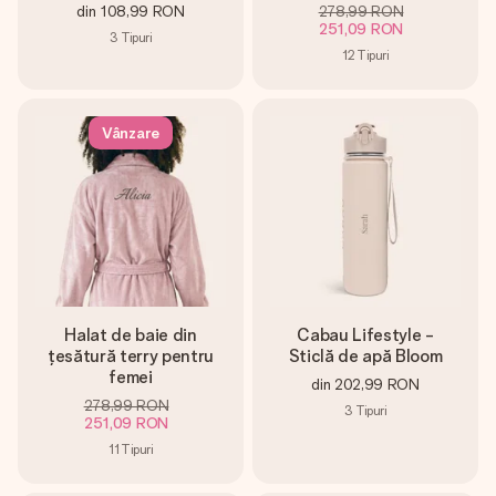
din
108,99 RON
278,99 RON
251,09 RON
3
Tipuri
12
Tipuri
Vânzare
Halat de baie din
Cabau Lifestyle -
țesătură terry pentru
Sticlă de apă Bloom
femei
din
202,99 RON
278,99 RON
3
Tipuri
251,09 RON
11
Tipuri