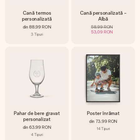
Cană termos
Cană personalizată -
personalizată
Albă
din
88,99 RON
58,99 RON
53,09 RON
3
Tipuri
Pahar de bere gravat
Poster înrămat
personalizat
din
73,99 RON
din
63,99 RON
14
Tipuri
4
Tipuri