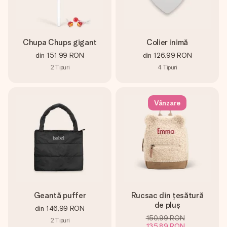
Chupa Chups gigant
Colier inimă
din
151,99 RON
din
126,99 RON
2
Tipuri
4
Tipuri
Vânzare
Geantă puffer
Rucsac din țesătură
de pluș
din
146,99 RON
150,99 RON
2
Tipuri
135,89 RON