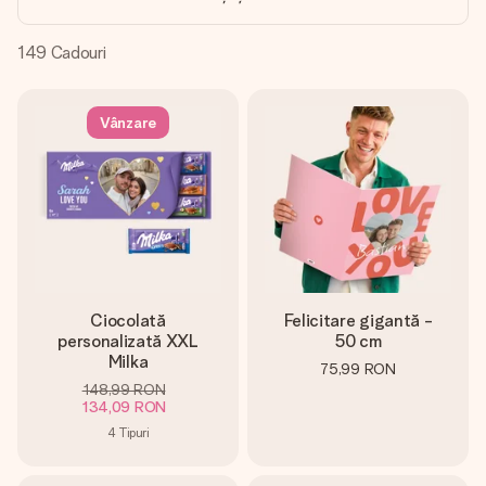
fotografia ta sau un mesaj din suflet. Fără bătăi de cap,
doar bucură-te de moment.
149
Cadouri
Vânzare
Ciocolată
Felicitare gigantă -
personalizată XXL
50 cm
Milka
75,99 RON
148,99 RON
134,09 RON
4
Tipuri