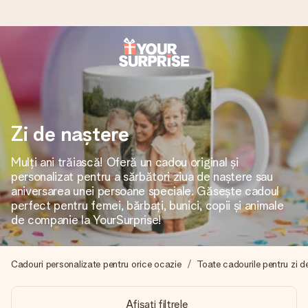
Comandă azi, expediem în 1 zi lucrătoare
Îți alcătuim cadoul cu grijă și îl trimitem îndată spre tine -
pentru ca tu să îl poți dărui exact când trebuie, atunci când
contează cel mai mult.
Zi de naștere
Mulți ani trăiască! Oferă un cadou original și
personalizat pentru a sărbători ziua de naștere sau
4,8 (bazat pe +15.000 de recenzii)
aniversarea unei persoane speciale. Găsește cadoul
Cadourile noastre inspiră. Clienții ne oferă nota 4,8 pe
perfect pentru femei, bărbați, bunici, copii și animale
Google Reviews.
de companie la YourSurprise!
Cadouri personalizate pentru orice ocazie
Toate cadourile pentru zi d
Felicitare gratuită
Creează ceva unic în doar câțiva pași - cu numele ei,
Afișați filtrele