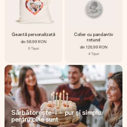
Geantă personalizată
Colier cu pandantiv
rotund
din
58,99 RON
din
126,99 RON
6
Tipuri
4
Tipuri
Sărbătorește-i – pur și simplu
pentru cine sunt