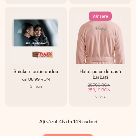
Vânzare
Snickers cutie cadou
Halat polar de casă
bărbați
din
88,99 RON
287,99 RON
2
Tipuri
259,19 RON
6
Tipuri
Ați văzut 48 din 149 cadouri