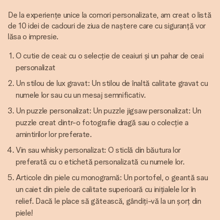
De la experiențe unice la comori personalizate, am creat o listă
de 10 idei de cadouri de ziua de naștere care cu siguranță vor
lăsa o impresie.
O cutie de ceai: cu o selecție de ceaiuri și un pahar de ceai
personalizat
Un stilou de lux gravat: Un stilou de înaltă calitate gravat cu
numele lor sau cu un mesaj semnificativ.
Un puzzle personalizat: Un puzzle jigsaw personalizat: Un
puzzle creat dintr-o fotografie dragă sau o colecție a
amintirilor lor preferate.
Vin sau whisky personalizat: O sticlă din băutura lor
preferată cu o etichetă personalizată cu numele lor.
Articole din piele cu monogramă: Un portofel, o geantă sau
un caiet din piele de calitate superioară cu inițialele lor în
relief. Dacă le place să gătească, gândiți-vă la un șorț din
piele!