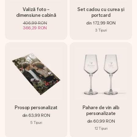
Valiză foto -
Set cadou cu curea și
dimensiune cabină
portcard
406,99 RON
din
172,99 RON
366,29 RON
3
Tipuri
Prosop personalizat
Pahare de vin alb
personalizate
din
63,99 RON
din
60,99 RON
5
Tipuri
12
Tipuri