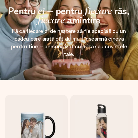
Pentru
ei
– pentru
fiecare
râs,
fiecare
amintire
Fă ca fiecare zi de naștere să fie specială cu un
cadou care arată cât de mult înseamnă cineva
pentru tine – personalizat cu poza sau cuvintele
tale.