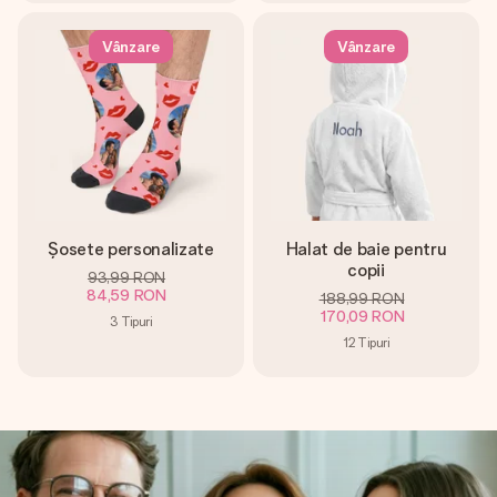
Vânzare
Vânzare
Șosete personalizate
Halat de baie pentru
copii
93,99 RON
84,59 RON
188,99 RON
170,09 RON
3
Tipuri
12
Tipuri