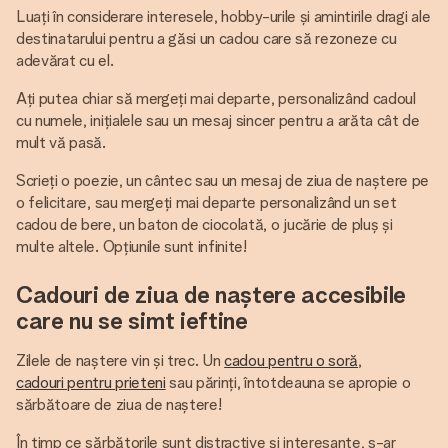
Luați în considerare interesele, hobby-urile și amintirile dragi ale
destinatarului pentru a găsi un cadou care să rezoneze cu
adevărat cu el.
Ați putea chiar să mergeți mai departe, personalizând cadoul
cu numele, inițialele sau un mesaj sincer pentru a arăta cât de
mult vă pasă.
Scrieți o poezie, un cântec sau un mesaj de ziua de naștere pe
o felicitare, sau mergeți mai departe personalizând un set
cadou de bere, un baton de ciocolată, o jucărie de pluș și
multe altele. Opțiunile sunt infinite!
Cadouri de ziua de naștere accesibile
care nu se simt ieftine
Zilele de naștere vin și trec. Un
cadou pentru o soră
,
cadouri pentru prieteni
sau părinți, întotdeauna se apropie o
sărbătoare de ziua de naștere!
În timp ce sărbătorile sunt distractive și interesante, s-ar