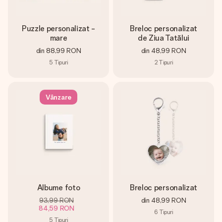
Puzzle personalizat -
Breloc personalizat
mare
de Ziua Tatălui
din
88,99 RON
din
48,99 RON
5
Tipuri
2
Tipuri
Vânzare
Albume foto
Breloc personalizat
93,99 RON
din
48,99 RON
84,59 RON
6
Tipuri
5
Tipuri