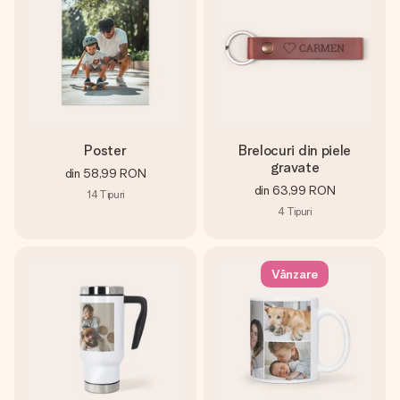
Poster
Brelocuri din piele
gravate
din
58,99 RON
din
63,99 RON
14
Tipuri
4
Tipuri
Vânzare