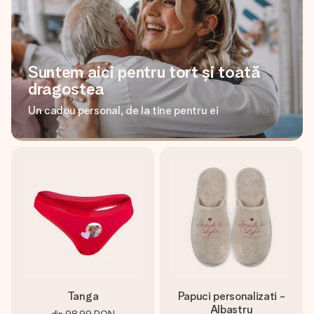
Suntem aici pentru tort și toată
dragostea
Un cadou personal, de la tine pentru ei
Tanga
Papuci personalizati -
Albastru
din
98,99 RON