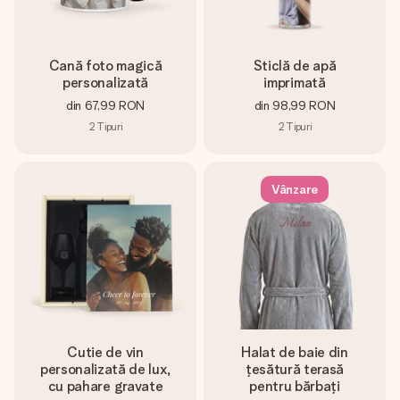
Cană foto magică
Sticlă de apă
personalizată
imprimată
din
67,99 RON
din
98,99 RON
2
Tipuri
2
Tipuri
Vânzare
Cutie de vin
Halat de baie din
personalizată de lux,
țesătură terasă
cu pahare gravate
pentru bărbați