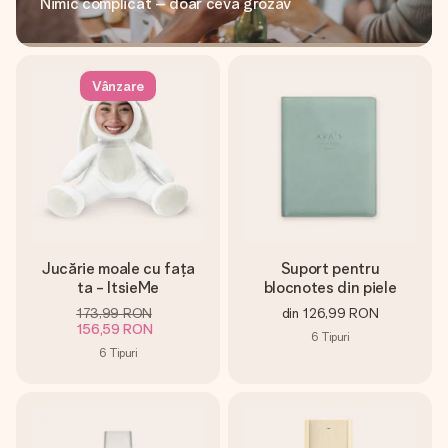
Nimic complicat – doar ceva grozav
Vânzare
Jucărie moale cu fața
Suport pentru
ta - ItsieMe
blocnotes din piele
173,99 RON
din
126,99 RON
156,59 RON
6
Tipuri
6
Tipuri