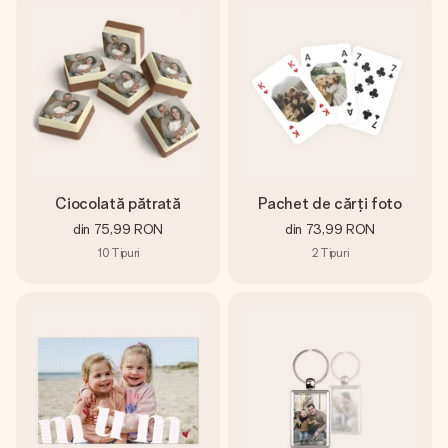
Ciocolată pătrată
Pachet de cărți foto
din
75,99 RON
din
73,99 RON
10
Tipuri
2
Tipuri