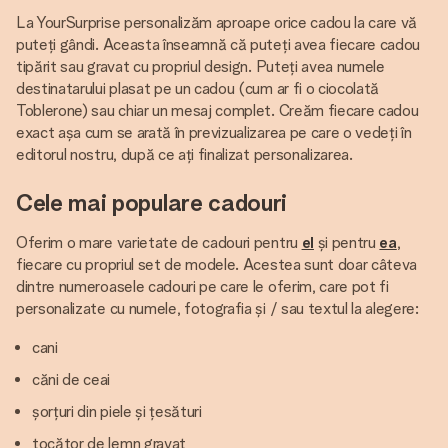
La YourSurprise personalizăm aproape orice cadou la care vă
puteți gândi. Aceasta înseamnă că puteți avea fiecare cadou
tipărit sau gravat cu propriul design. Puteți avea numele
destinatarului plasat pe un cadou (cum ar fi o ciocolată
Toblerone) sau chiar un mesaj complet. Creăm fiecare cadou
exact așa cum se arată în previzualizarea pe care o vedeți în
editorul nostru, după ce ați finalizat personalizarea.
Cele mai populare cadouri
Oferim o mare varietate de cadouri pentru
el
și pentru
ea
,
fiecare cu propriul set de modele. Acestea sunt doar câteva
dintre numeroasele cadouri pe care le oferim, care pot fi
personalizate cu numele, fotografia și / sau textul la alegere:
cani
căni de ceai
șorțuri din piele și țesături
tocător de lemn gravat