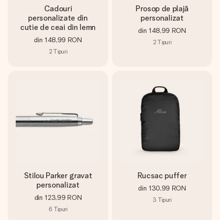
Cadouri
Prosop de plajă
personalizate din
personalizat
cutie de ceai din lemn
din
148,99 RON
din
148,99 RON
2
Tipuri
2
Tipuri
Stilou Parker gravat
Rucsac puffer
personalizat
din
130,99 RON
din
123,99 RON
3
Tipuri
6
Tipuri