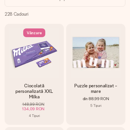
fotografia ta sau un mesaj din suflet. Fără bătăi de cap,
doar bucură-te de moment.
228
Cadouri
Vânzare
Ciocolată
Puzzle personalizat -
personalizată XXL
mare
Milka
din
88,99 RON
148,99 RON
5
Tipuri
134,09 RON
4
Tipuri