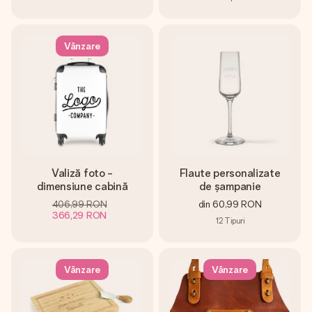
Vânzare
Valiză foto -
Flaute personalizate
dimensiune cabină
de șampanie
406,99 RON
din
60,99 RON
366,29 RON
12
Tipuri
Vânzare
Vânzare