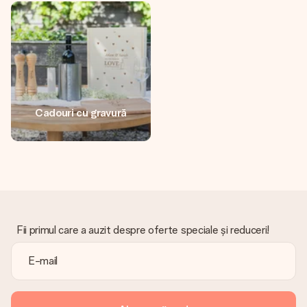
fotografia ta sau un mesaj din suflet. Fără bătăi de cap,
doar bucură-te de moment.
Cadouri cu gravură
Fii primul care a auzit despre oferte speciale și reduceri!