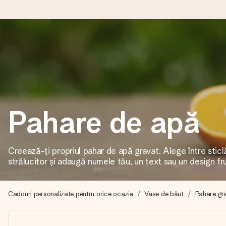
Comandă azi, expediem în 1 zi lucrătoare
Îți alcătuim cadoul cu grijă și îl trimitem îndată spre tine - pen
Pahare de apă
4,8 (bazat pe +15.000 de recenzii)
Cadourile noastre inspiră. Clienții ne oferă nota 4,8 pe Googl
Creează-ți propriul pahar de apă gravat. Alege între sticl
strălucitor și adaugă numele tău, un text sau un design fr
Felicitare gratuită
Creează ceva unic în doar câțiva pași - cu numele ei, fotograf
Cadouri personalizate pentru orice ocazie
Vase de băut
Pahare gr