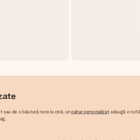
zate
at sau de o băutură rece la cină, un
pahar personalizat
adaugă o notă 
rag.