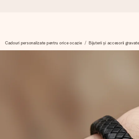
Comandă azi, expediem în 1 zi lucrătoare
Cadouri personalizate pentru orice ocazie
Bijuterii și accesorii grava
Îți alcătuim cadoul cu grijă și îl trimitem îndată spre tine - pen
4,8 (bazat pe +15.000 de recenzii)
Cadourile noastre inspiră. Clienții ne oferă nota 4,8 pe Googl
Felicitare gratuită
Creează ceva unic în doar câțiva pași - cu numele ei, fotograf