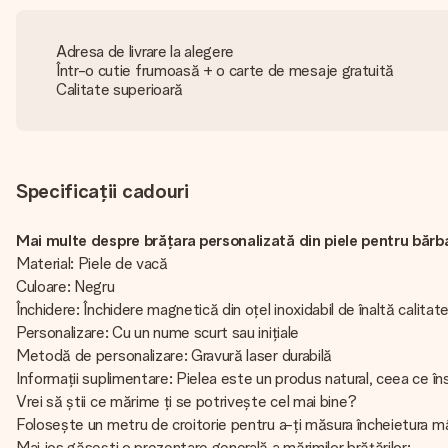
Adresa de livrare la alegere
Într-o cutie frumoasă + o carte de mesaje gratuită
Calitate superioară
Specificații cadouri
Mai multe despre brățara personalizată din piele pentru bărba
Material: Piele de vacă
Culoare: Negru
Închidere: Închidere magnetică din oțel inoxidabil de înaltă calitat
Personalizare: Cu un nume scurt sau inițiale
Metodă de personalizare: Gravură laser durabilă
Informații suplimentare: Pielea este un produs natural, ceea ce în
Vrei să știi ce mărime ți se potrivește cel mai bine?
Folosește un metru de croitorie pentru a-ți măsura încheietura mâ
Mai jos găsești o prezentare generală a mărimilor brățărilor: