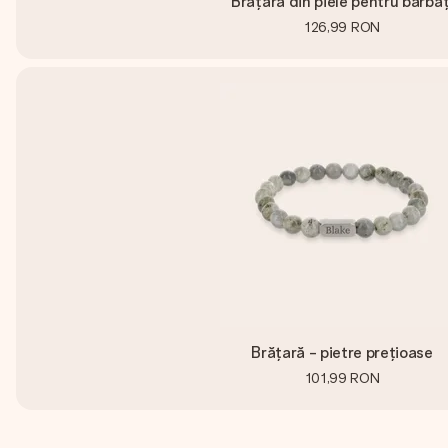
Brățară din piele pentru bărbaț
126,99 RON
Brățară - pietre prețioase
101,99 RON