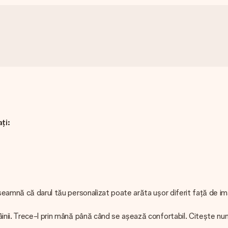
ți:
e
seamnă că darul tău personalizat poate arăta ușor diferit față de ima
inii. Trece-l prin mână până când se așează confortabil. Citește numă