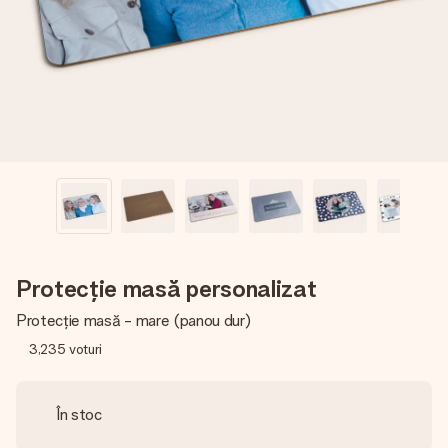
fotografia ta sau un mesaj din suflet. Fără bătăi de cap,
doar bucură-te de moment.
Protecție masă personalizat
Protecție masă - mare (panou dur)
3,235
voturi
În stoc