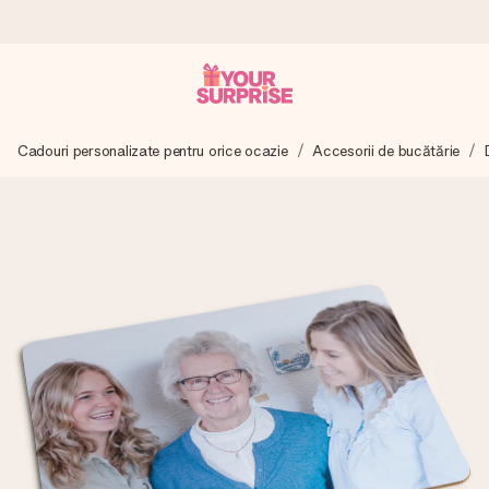
Comandă azi, expediem în 1 zi lucrătoare
Cadouri personalizate pentru orice ocazie
Accesorii de bucătărie
Îți alcătuim cadoul cu grijă și îl trimitem îndată spre tine -
pentru ca tu să îl poți dărui exact când trebuie, atunci când
contează cel mai mult.
4,8 (bazat pe +15.000 de recenzii)
Cadourile noastre inspiră. Clienții ne oferă nota 4,8 pe
Google Reviews.
Felicitare gratuită
Creează ceva unic în doar câțiva pași - cu numele ei,