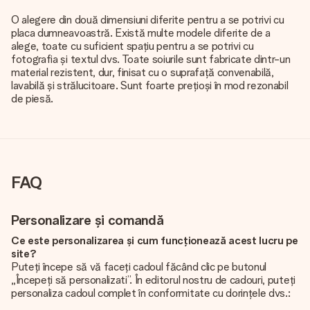
O alegere din două dimensiuni diferite pentru a se potrivi cu
placa dumneavoastră. Există multe modele diferite de a
alege, toate cu suficient spațiu pentru a se potrivi cu
fotografia și textul dvs. Toate soiurile sunt fabricate dintr-un
material rezistent, dur, finisat cu o suprafață convenabilă,
lavabilă și strălucitoare. Sunt foarte prețioși în mod rezonabil
de piesă.
FAQ
Personalizare și comandă
Ce este personalizarea și cum funcționează acest lucru pe
site?
Puteți începe să vă faceți cadoul făcând clic pe butonul
„Începeți să personalizati”. În editorul nostru de cadouri, puteți
personaliza cadoul complet în conformitate cu dorințele dvs.:
adăugați propria imagine și / sau text. Dacă doriți, puteți opta