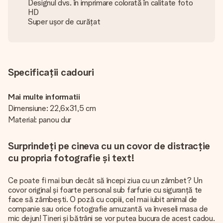
Designul dvs. în imprimare colorată în calitate foto
HD
Super ușor de curățat
Specificații cadouri
Mai multe informatii
Dimensiune: 22,6x31,5 cm
Material: panou dur
Surprindeți pe cineva cu un covor de distracție
cu propria fotografie și text!
Ce poate fi mai bun decât să începi ziua cu un zâmbet? Un
covor original și foarte personal sub farfurie cu siguranță te
face să zâmbești. O poză cu copiii, cel mai iubit animal de
companie sau orice fotografie amuzantă va înveseli masa de
mic dejun! Tineri și bătrâni se vor putea bucura de acest cadou.