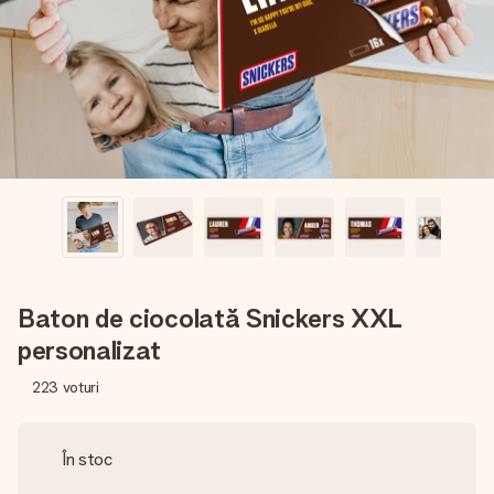
fotografia ta sau un mesaj din suflet. Fără bătăi de cap,
doar bucură-te de moment.
Baton de ciocolată Snickers XXL
personalizat
223
voturi
În stoc