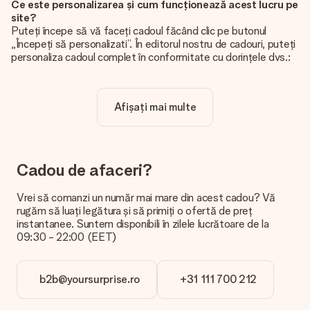
Ce este personalizarea și cum funcționează acest lucru pe
site?
Puteți începe să vă faceți cadoul făcând clic pe butonul
„Începeți să personalizati”. În editorul nostru de cadouri, puteți
personaliza cadoul complet în conformitate cu dorințele dvs.:
adăugați propria imagine și / sau text. Dacă doriți, puteți opta
și pentru un design cool pentru a vă face cadoul cu adevărat
unic.
Afișați mai multe
Personalizarea este inclusă în preț?
Prețul afișat pe site include personalizarea cadoului dvs.
Frumos și clar!
Cadou de afaceri?
De unde știu dacă poza mea are calitatea potrivită?
Vrem să ne asigurăm că sunteți complet mulțumiți de cadoul
Vrei să comanzi un număr mai mare din acest cadou? Vă
dvs. De aceea, este important să folosiți fotografii de înaltă
rugăm să luați legătura și să primiți o ofertă de preț
calitate. Dacă nu sunteți sigur de calitatea imaginii dvs., vă
instantanee. Suntem disponibili în zilele lucrătoare de la
rugăm să contactați echipa noastră de servicii pentru clienți și
09:30 - 22:00 (EET)
să includeți fotografia dvs. împreună cu cadoul pe care doriți
să îl comandați. Ei pot verifica calitatea pentru dvs.!
b2b@yoursurprise.ro
+31 111 700 212
Ce formate pot încărca?
Încărcați fișiere JPG și PNG în editorul nostru. Este prea
tehnic sau aveți o imagine cu un alt format pe care doriți să îl