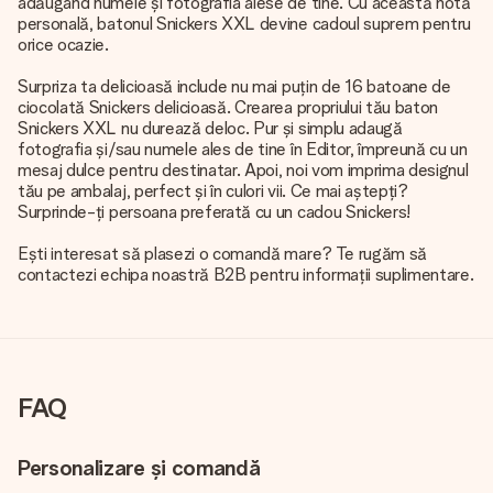
adăugând numele și fotografia alese de tine. Cu această notă
personală, batonul Snickers XXL devine cadoul suprem pentru
orice ocazie.
Surpriza ta delicioasă include nu mai puțin de 16 batoane de
ciocolată Snickers delicioasă. Crearea propriului tău baton
Snickers XXL nu durează deloc. Pur și simplu adaugă
fotografia și/sau numele ales de tine în Editor, împreună cu un
mesaj dulce pentru destinatar. Apoi, noi vom imprima designul
tău pe ambalaj, perfect și în culori vii. Ce mai aștepți?
Surprinde-ți persoana preferată cu un cadou Snickers!
Ești interesat să plasezi o comandă mare? Te rugăm să
contactezi echipa noastră B2B pentru informații suplimentare.
FAQ
Personalizare și comandă