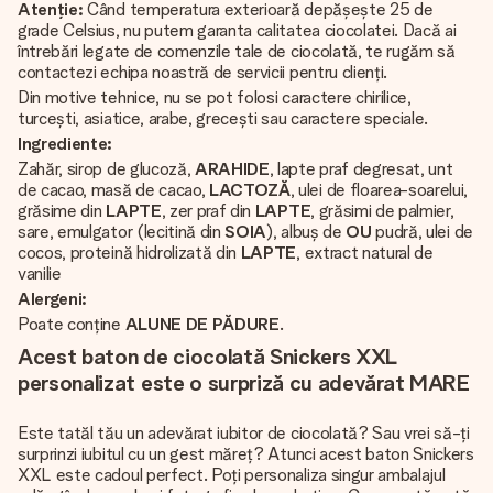
Atenție:
Când temperatura exterioară depășește 25 de
grade Celsius, nu putem garanta calitatea ciocolatei. Dacă ai
întrebări legate de comenzile tale de ciocolată, te rugăm să
contactezi echipa noastră de servicii pentru clienți.
Din motive tehnice, nu se pot folosi caractere chirilice,
turcești, asiatice, arabe, grecești sau caractere speciale.
Ingrediente:
Zahăr, sirop de glucoză,
ARAHIDE
, lapte praf degresat, unt
de cacao, masă de cacao,
LACTOZĂ
, ulei de floarea-soarelui,
grăsime din
LAPTE
, zer praf din
LAPTE
, grăsimi de palmier,
sare, emulgator (lecitină din
SOIA
), albuș de
OU
pudră, ulei de
cocos, proteină hidrolizată din
LAPTE
, extract natural de
vanilie
Alergeni:
Poate conține
ALUNE DE PĂDURE
.
Acest baton de ciocolată Snickers XXL
personalizat este o surpriză cu adevărat MARE
Este tatăl tău un adevărat iubitor de ciocolată? Sau vrei să-ți
surprinzi iubitul cu un gest măreț? Atunci acest baton Snickers
XXL este cadoul perfect. Poți personaliza singur ambalajul