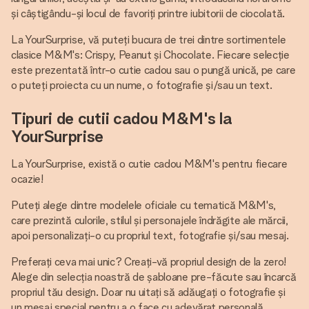
și câștigându-și locul de favoriți printre iubitorii de ciocolată.
La YourSurprise, vă puteți bucura de trei dintre sortimentele
clasice M&M's: Crispy, Peanut și Chocolate. Fiecare selecție
este prezentată într-o cutie cadou sau o pungă unică, pe care
o puteți proiecta cu un nume, o fotografie și/sau un text.
Tipuri de cutii cadou M&M's la
YourSurprise
La YourSurprise, există o cutie cadou M&M's pentru fiecare
ocazie!
Puteți alege dintre modelele oficiale cu tematică M&M's,
care prezintă culorile, stilul și personajele îndrăgite ale mărcii,
apoi personalizați-o cu propriul text, fotografie și/sau mesaj.
Preferați ceva mai unic? Creați-vă propriul design de la zero!
Alege din selecția noastră de șabloane pre-făcute sau încarcă
propriul tău design. Doar nu uitați să adăugați o fotografie și
un mesaj special pentru a o face cu adevărat personală.