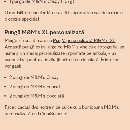
1 pungă de M&M's Crispy (107g)
O modalitate excelentă de a arăta aprecierea sau de a marca
o ocazie specială!
Pungă M&M's XL personalizată
Mergeți la scară mare cu
Pungă personalizată M&M's XL
!
Această pungă extra-large de M&M's vine cu o fotografie, un
nume și un mesaj personalizate imprimate pe ambalaj - un
cadou ideal pentru adevărații iubitori de ciocolată. În interior,
vor găsi:
2 pungi de M&M's Crispy
2 pungi de M&M's Peanut
2 pungi de M&M's ciocolată
Faceți cadoul dvs. extrem de dulce cu o bomboană M&M's
personalizată de la YourSurprise!