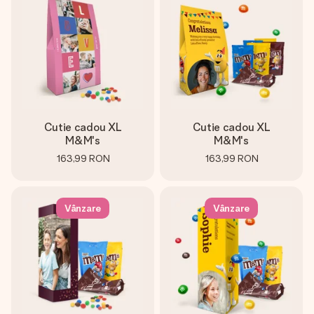
fotografia ta sau un mesaj din suflet. Fără bătăi de cap,
doar bucură-te de moment.
Cutie cadou XL
Cutie cadou XL
M&M's
M&M's
163,99 RON
163,99 RON
Vânzare
Vânzare