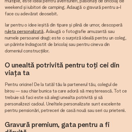
multiple, este ideal pentru aventurieri, pasionați de bricolaj de
weekend și iubitori de camping. Adaugă o gravură pentru a-l
face cu adevărat deosebit.
Iar pentru o idee ieșită din tipare și plină de umor, descoperă
ruleta personalizată
. Adaugă o fotografie amuzantă sau
numele persoanei dragi; este o surpriză ideală pentru un coleg,
un părinte îndragostit de bricolaj sau pentru cineva din
domeniul construcțiilor.
O unealtă potrivită pentru toți cei din
viața ta
Pentru oricine! De la tatăl tău la partenerul tău, colegul de
birou — sau chiar bunica ta care adoră să meșterească. Tot ce
trebuie să faci este să alegi unealta potrivită și să
personalizezi cadoul. Uneltele personalizate sunt excelente
pentru pensionări, petreceri de casă nouă sau seri cu prietenii.
Gravură premium, gata pentru a fi