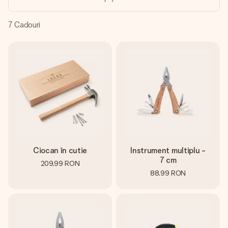
fotografia ta sau un mesaj din suflet. Fără bătăi de cap,
doar bucură-te de moment.
7
Cadouri
Ciocan în cutie
Instrument multiplu -
7 cm
209,99 RON
88,99 RON