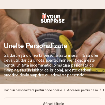
Comandă azi, expediem în 1 zi lucrătoare
Îți alcătuim cadoul cu grijă și îl trimitem îndată spre tine -
pentru ca tu să îl poți dărui exact când trebuie, atunci când
contează cel mai mult.
Unelte Personalizate
Să dăruiești o unealtă personalizată înseamnă să oferi
ceva util, dar cu o notă aparte. Indiferent dacă este
4,8 (bazat pe +15.000 de recenzii)
pentru un tată îndemânatic, o mătușă pasionată de
Cadourile noastre inspiră. Clienții ne oferă nota 4,8 pe
camping sau un iubitor de bricolaj, aceste cadouri
Google Reviews.
practice devin surprize cu adevărat personale!
Cadouri personalizate pentru orice ocazie
Accesorii pentru casă
C
Felicitare gratuită
Creează ceva unic în doar câțiva pași - cu numele ei,
Afișați filtrele