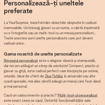
Personalizează-ți uneltele
preferate
La YourSurprise, transformăm obiectele obișnuite în cadouri
memorabile. Un briceag gravat cu un nume, o ruletă imprimată
cu o fotografie sau un multi-tool cu un mesaj personalizat…
Toate acestea sunt unelte personalizate care pot deveni
cadouri unice.
Gama noastră de unelte personalizate
Briceagul personalizat
este o alegere clasică și atemporală,
dar noi am adăugat un strop de unicitate! Compact, practic și
gravat cu grijă, este cadoul perfect care însoțește pe oricine,
oriunde. Ideal de oferit de
Ziua Tatălui
, la aniversări sau alte
ocazii speciale, mai ales când îi adaugi un mesaj care face darul
și mai personal.
Cauti un cadou inventiv și practic?
Multi-tool-ul personalizat
este exact ceea ce cauți. Datorită funcționalităților sale