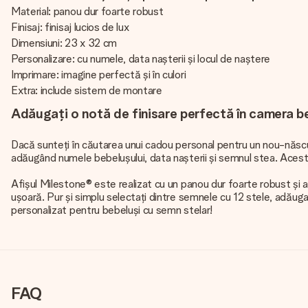
Material: panou dur foarte robust
Finisaj: finisaj lucios de lux
Dimensiuni: 23 x 32 cm
Personalizare: cu numele, data nașterii și locul de naștere
Imprimare: imagine perfectă și în culori
Extra: include sistem de montare
Adăugați o notă de finisare perfectă în camera b
Dacă sunteți în căutarea unui cadou personal pentru un nou-născu
adăugând numele bebelușului, data nașterii și semnul stea. Acest 
Afișul Milestone® este realizat cu un panou dur foarte robust și ar
ușoară. Pur și simplu selectați dintre semnele cu 12 stele, adăugaț
personalizat pentru bebeluși cu semn stelar!
FAQ