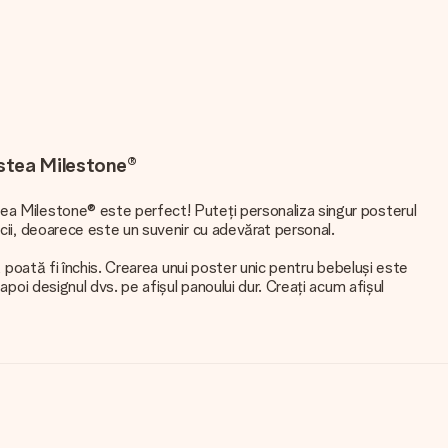
 stea Milestone®
ea Milestone® este perfect! Puteți personaliza singur posterul
cii, deoarece este un suvenir cu adevărat personal.
ă poată fi închis. Crearea unui poster unic pentru bebeluși este
poi designul dvs. pe afișul panoului dur. Creați acum afișul