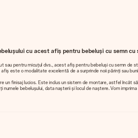
ebelușului cu acest afiș pentru bebeluși cu semn cu
t sau pentru micuțul dvs., acest afiș pentru bebeluși cu semn de st
afiș este o modalitate excelentă de a surprinde noii părinți sau buni
e un finisaj lucios. Este inclus un sistem de montare, astfel încât s
i numele bebelușului, data nașterii și locul de naștere. Vom imprima a