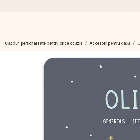
Comandă azi, expediem în 1 zi lucrătoare
Cadouri personalizate pentru orice ocazie
Accesorii pentru casă
C
Îți alcătuim cadoul cu grijă și îl trimitem îndată spre tine - pen
4,8 (bazat pe +15.000 de recenzii)
Cadourile noastre inspiră. Clienții ne oferă nota 4,8 pe Googl
Felicitare gratuită
Creează ceva unic în doar câțiva pași - cu numele ei, fotograf