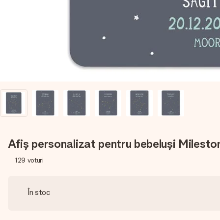
Afiș personalizat pentru bebeluși Milesto
129
voturi
În stoc