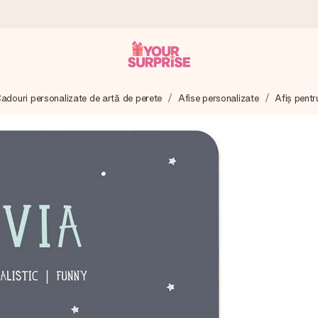
adouri personalizate de artă de perete
Afise personalizate
Afiș pentr
tru ca tu să îl poți dărui exact când trebuie, atunci când contează cel 
e Reviews.
ia ta sau un mesaj din suflet. Fără bătăi de cap, doar bucură-te de 