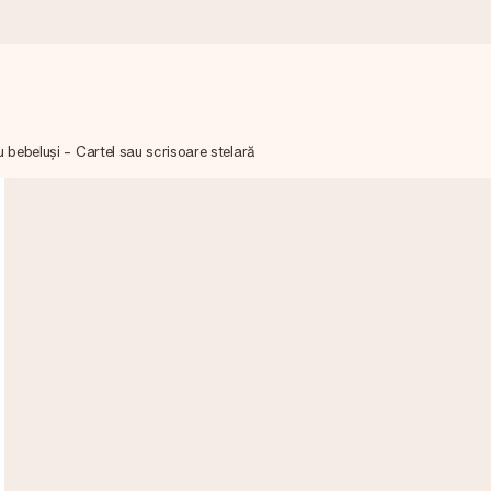
u bebeluși - Cartel sau scrisoare stelară
mai mult.
moment.