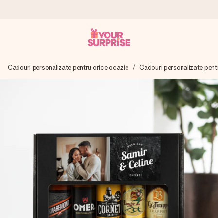
Comandă azi, expediem în 1 zi lucrătoare
Cadouri personalizate pentru orice ocazie
Cadouri personalizate pent
Îți alcătuim cadoul cu grijă și îl trimitem îndată spre tine -
pentru ca tu să îl poți dărui exact când trebuie, atunci când
contează cel mai mult.
4,8 (bazat pe +15.000 de recenzii)
Cadourile noastre inspiră. Clienții ne oferă nota 4,8 pe
Google Reviews.
Felicitare gratuită
Creează ceva unic în doar câțiva pași - cu numele ei,