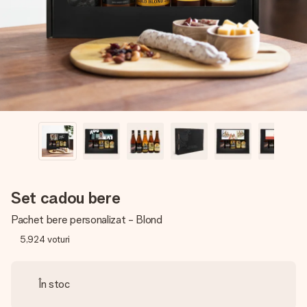
fotografia ta sau un mesaj din suflet. Fără bătăi de cap,
doar bucură-te de moment.
Set cadou bere
Pachet bere personalizat - Blond
5,924
voturi
În stoc