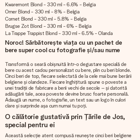
Kwaremont Blond - 330 ml - 6.6% - Belgia
Omer Blond - 330 ml - 8% - Belgia
Cornet Blond - 330 ml - 5.8% - Belgia
Brugse Zot Blond - 330 ml - 6% - Belgia
La Trappe Trappist Blond - 330 ml - 6.5% - Olanda
Noroc! Sărbătorește viața cu un pachet de
bere super cool cu fotografie și/sau nume
Transformă o seară obișnuită într-o degustare specială de
bere cu acest cadou personalizat cu bere, plin cu beri blonde.
Cinci beri de top, fiecare selectată de la cele mai bune berării
belgiene și olandeze. Fiecare înghițitură spune o poveste a
unei tradiții de fabricare a berii vechi de secole – și datorită
adăugării tale, acea poveste devine brusc foarte personală.
Adaugă un nume, o fotografie, un text sau un logo în culori
clare și surprinde așa cum numai tu poți.
O călătorie gustativă prin Țările de Jos,
special pentru ei
Această selecție atent compusă reunește cinci beri belgiene