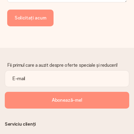
Regretăm profund că darul tău nu îți place. Vă rugăm să
contactați serviciul nostru pentru clienți, aceștia sunt bucuroși
să vă ajute să găsiți o soluție adecvată.
Solicitați acum
Factura este trimisă împreună cu comanda?
Nu este trimisă nicio factură odată cu comanda dvs. Veți primi
întotdeauna factura în e-mailul de confirmare și o veți găsi
oricând în contul MySurprise. Aceasta înseamnă că puteți
primi cadoul direct destinatarului, făcându-l o adevărată
surpriză!
Fii primul care a auzit despre oferte speciale și reduceri!
Abonează-me!
Serviciu clienți