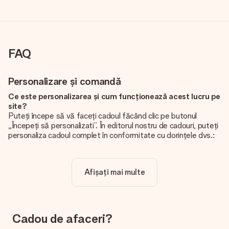
FAQ
Personalizare și comandă
Ce este personalizarea și cum funcționează acest lucru pe
site?
Puteți începe să vă faceți cadoul făcând clic pe butonul
„Începeți să personalizati”. În editorul nostru de cadouri, puteți
personaliza cadoul complet în conformitate cu dorințele dvs.:
adăugați propria imagine și / sau text. Dacă doriți, puteți opta
și pentru un design cool pentru a vă face cadoul cu adevărat
unic.
Afișați mai multe
Personalizarea este inclusă în preț?
Prețul afișat pe site include personalizarea cadoului dvs.
Frumos și clar!
Cadou de afaceri?
De unde știu dacă poza mea are calitatea potrivită?