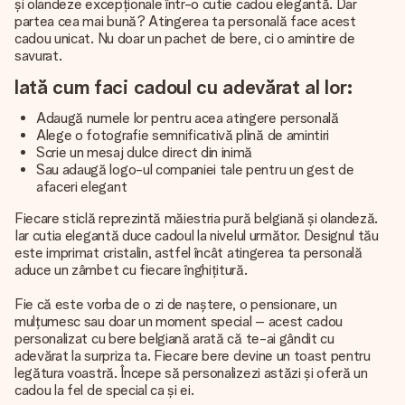
și olandeze excepționale într-o cutie cadou elegantă. Dar
partea cea mai bună? Atingerea ta personală face acest
cadou unicat. Nu doar un pachet de bere, ci o amintire de
savurat.
Iată cum faci cadoul cu adevărat al lor:
Adaugă numele lor pentru acea atingere personală
Alege o fotografie semnificativă plină de amintiri
Scrie un mesaj dulce direct din inimă
Sau adaugă logo-ul companiei tale pentru un gest de
afaceri elegant
Fiecare sticlă reprezintă măiestria pură belgiană și olandeză.
Iar cutia elegantă duce cadoul la nivelul următor. Designul tău
este imprimat cristalin, astfel încât atingerea ta personală
aduce un zâmbet cu fiecare înghițitură.
Fie că este vorba de o zi de naștere, o pensionare, un
mulțumesc sau doar un moment special – acest cadou
personalizat cu bere belgiană arată că te-ai gândit cu
adevărat la surpriza ta. Fiecare bere devine un toast pentru
legătura voastră. Începe să personalizezi astăzi și oferă un
cadou la fel de special ca și ei.