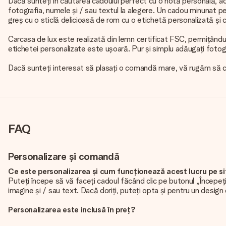
Dacă sunteți în căutarea cadoului perfect cu o notă personală, ac
fotografia, numele și / sau textul la alegere. Un cadou minunat pen
greș cu o sticlă delicioasă de rom cu o etichetă personalizată și ch
Carcasa de lux este realizată din lemn certificat FSC, permițându-v
etichetei personalizate este ușoară. Pur și simplu adăugați fotogra
Dacă sunteți interesat să plasați o comandă mare, vă rugăm să c
FAQ
Personalizare și comandă
Ce este personalizarea și cum funcționează acest lucru pe s
Puteți începe să vă faceți cadoul făcând clic pe butonul „Începeți 
imagine și / sau text. Dacă doriți, puteți opta și pentru un design
Personalizarea este inclusă în preț?
Prețul afișat pe site include personalizarea cadoului dvs. Frumos și