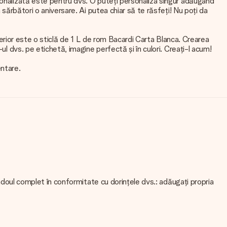
sonalizată este pentru dvs. O puteți personaliza singur adăugând
sărbători o aniversare. Ai putea chiar să te răsfeți! Nu poți da
nterior este o sticlă de 1 L de rom Bacardi Carta Blanca. Crearea
l dvs. pe etichetă, imagine perfectă și în culori. Creați-l acum!
ntare.
cadoul complet în conformitate cu dorințele dvs.: adăugați propria