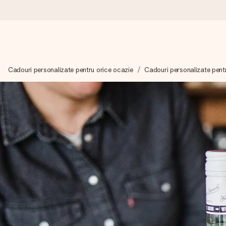
Comandă azi, expediem în 1 zi lucrătoare
Cadouri personalizate pentru orice ocazie
Cadouri personalizate pent
Îți alcătuim cadoul cu grijă și îl trimitem îndată spre tine - pen
4,8 (bazat pe +15.000 de recenzii)
Cadourile noastre inspiră. Clienții ne oferă nota 4,8 pe Googl
Felicitare gratuită
Creează ceva unic în doar câțiva pași - cu numele ei, fotograf