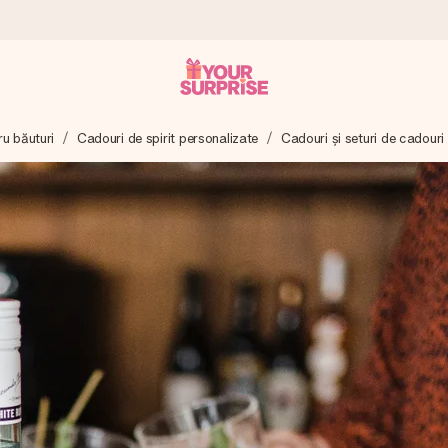
ru băuturi
Cadouri de spirit personalizate
Cadouri și seturi de cadouri
tru ca tu să îl poți dărui exact când trebuie, atunci când contează cel 
e Reviews.
ia ta sau un mesaj din suflet. Fără bătăi de cap, doar bucură-te de 