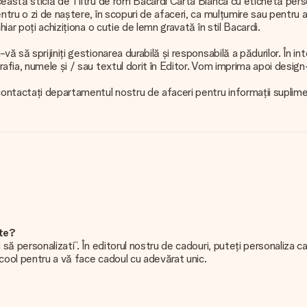
eastă sticlă de 1 litru de rom Bacardi Carta Blanca cu etichetă per
tru o zi de naștere, în scopuri de afaceri, ca mulțumire sau pentru a 
iar poți achiziționa o cutie de lemn gravată în stil Bacardi.
ă să sprijiniți gestionarea durabilă și responsabilă a pădurilor. În i
fia, numele și / sau textul dorit în Editor. Vom imprima apoi design-u
ontactați departamentul nostru de afaceri pentru informații suplime
ite?
să personalizati”. În editorul nostru de cadouri, puteți personaliza 
 cool pentru a vă face cadoul cu adevărat unic.
 clar!