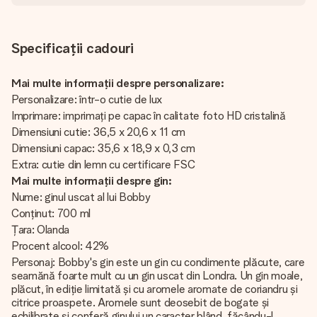
Specificații cadouri
Mai multe informații despre personalizare:
Personalizare: într-o cutie de lux
Imprimare: imprimați pe capac în calitate foto HD cristalină
Dimensiuni cutie: 36,5 x 20,6 x 11 cm
Dimensiuni capac: 35,6 x 18,9 x 0,3 cm
Extra: cutie din lemn cu certificare FSC
Mai multe informații despre gin:
Nume: ginul uscat al lui Bobby
Conținut: 700 ml
Țara: Olanda
Procent alcool: 42%
Personaj: Bobby's gin este un gin cu condimente plăcute, care
seamănă foarte mult cu un gin uscat din Londra. Un gin moale,
plăcut, în ediție limitată și cu aromele aromate de coriandru și
citrice proaspete. Aromele sunt deosebit de bogate și
echilibrate și conferă ginului un caracter blând, făcându-l