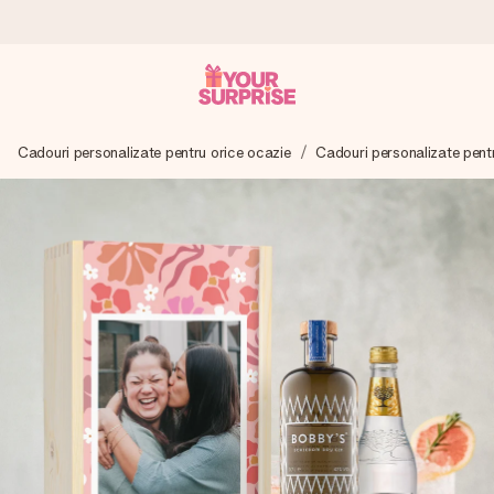
Comandă azi, expediem în 1 zi lucrătoare
Cadouri personalizate pentru orice ocazie
Cadouri personalizate pent
Îți alcătuim cadoul cu grijă și îl trimitem îndată spre tine -
pentru ca tu să îl poți dărui exact când trebuie, atunci când
contează cel mai mult.
4,8 (bazat pe +15.000 de recenzii)
Cadourile noastre inspiră. Clienții ne oferă nota 4,8 pe
Google Reviews.
Felicitare gratuită
Creează ceva unic în doar câțiva pași - cu numele ei,