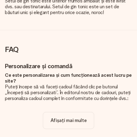
Setul de gin tonic este ulterior frumos ambalat și este livrat
dvs. sau destinatarului. Setul de gin tonic este un set de
băuturi unic și elegant pentru orice ocazie, noroc!
FAQ
Personalizare și comandă
Ce este personalizarea și cum funcționează acest lucru pe
site?
Puteți începe să vă faceți cadoul făcând clic pe butonul
„Începeți să personalizati”. În editorul nostru de cadouri, puteți
personaliza cadoul complet în conformitate cu dorințele dvs.:
adăugați propria imagine și / sau text. Dacă doriți, puteți opta
și pentru un design cool pentru a vă face cadoul cu adevărat
unic.
Afișați mai multe
Personalizarea este inclusă în preț?
Prețul afișat pe site include personalizarea cadoului dvs.