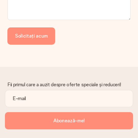
Ce se întâmplă dacă cadoul nu este pe deplin pe placul
meu?
Regretăm profund că darul tău nu îți place. Vă rugăm să
contactați serviciul nostru pentru clienți, aceștia sunt bucuroși
să vă ajute să găsiți o soluție adecvată.
Solicitați acum
Factura este trimisă împreună cu comanda?
Nu este trimisă nicio factură odată cu comanda dvs. Veți primi
întotdeauna factura în e-mailul de confirmare și o veți găsi
oricând în contul MySurprise. Aceasta înseamnă că puteți
primi cadoul direct destinatarului, făcându-l o adevărată
surpriză!
Fii primul care a auzit despre oferte speciale și reduceri!
Abonează-me!