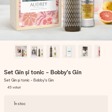
fotografia ta sau un mesaj din suflet. Fără bătăi de cap,
doar bucură-te de moment.
Set Gin și tonic - Bobby's Gin
Set Gin și tonic - Bobby's Gin
45
voturi
În stoc