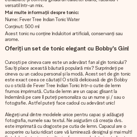
versatil într-un mix.
Mai multe informații despre tonic:
Nume: Fever Tree Indian Tonic Water
Conținut: 500 ml
Acest tonic nu conține îndulcitori artificiali, conservanți sau
arome.
Oferiți un set de tonic elegant cu Bobby's Gin!
Cunoști pe cineva care este un adevărat fan al gin tonicului?
Sau îți place această băutură populară mix? Surprindeți pe
cineva cu un cadou personal și la modă. Acest set de gin tonic
este exact ceea ce căutați! O sticlă delicioasă de gin Bobby
cu o sticlă de Fever Tree Indian Tonic într-o cutie de lemn
frumos imprimată. Cutia de lemn are un capac glisant la
îndemână pe care îl puteți personaliza cu un nume și / sau o
fotografie. Astfel puteți face cadoul cu adevărat unic!
Alegeți unul dintre modelele unice pentru capac și adăugați
fotografia, numele sau textul. Ne asigurăm că creația dvs.
este imprimată cu dragoste pe cutia de lemn. Capacul are o
acoperire cu luciu ridicat care vă luminează designul și mai mult!