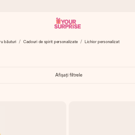
ru băuturi
Cadouri de spirit personalizate
Lichior personalizat
tru ca tu să îl poți dărui exact când trebuie, atunci când contează cel 
Afișați filtrele
e Reviews.
ia ta sau un mesaj din suflet. Fără bătăi de cap, doar bucură-te de 