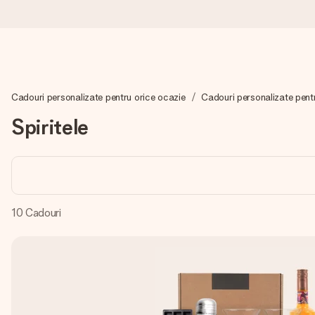
Comandă azi, expediem în 1 zi lucrătoare
Cadouri personalizate pentru orice ocazie
Cadouri personalizate pent
Îți alcătuim cadoul cu grijă și îl trimitem îndată spre tine - pen
Spiritele
4,8 (bazat pe +15.000 de recenzii)
Cadourile noastre inspiră. Clienții ne oferă nota 4,8 pe Googl
10
Cadouri
Felicitare gratuită
Creează ceva unic în doar câțiva pași - cu numele ei, fotograf