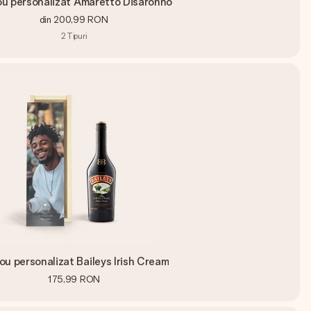
u personalizat Amaretto Disaronno
din
200,99 RON
2
Tipuri
u personalizat Baileys Irish Cream
175,99 RON