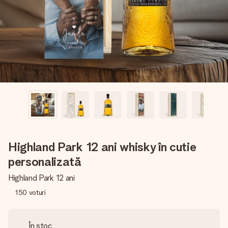
fotografia ta sau un mesaj din suflet. Fără bătăi de cap,
doar bucură-te de moment.
Highland Park 12 ani whisky în cutie
personalizată
Highland Park 12 ani
150
voturi
În stoc