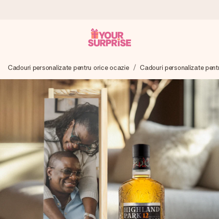
Comandă azi, expediem în 1 zi lucrătoare
Cadouri personalizate pentru orice ocazie
Cadouri personalizate pent
Îți alcătuim cadoul cu grijă și îl trimitem îndată spre tine -
pentru ca tu să îl poți dărui exact când trebuie, atunci când
contează cel mai mult.
4,8 (bazat pe +15.000 de recenzii)
Cadourile noastre inspiră. Clienții ne oferă nota 4,8 pe
Google Reviews.
Felicitare gratuită
Creează ceva unic în doar câțiva pași - cu numele ei,