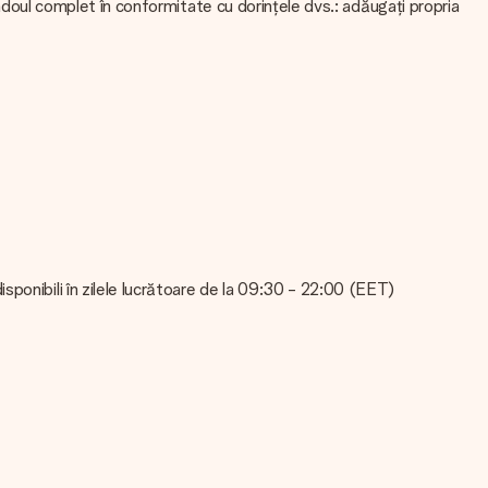
cadoul complet în conformitate cu dorințele dvs.: adăugați propria
că nu sunteți sigur de calitatea imaginii dvs., vă rugăm să
ot verifica calitatea pentru dvs.!
ugăm să contactați serviciul nostru pentru clienți. Sunt bucuroși să
ponibili în zilele lucrătoare de la 09:30 - 22:00 (EET)
v. Aceasta înseamnă că cadoul dvs. este gata pentru a fi oferit