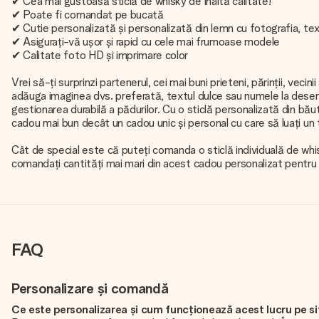
✔ Cea mai gustoasă sticlă de whisky de înaltă calitate!
✔ Poate fi comandat pe bucată
✔ Cutie personalizată și personalizată din lemn cu fotografia, text
✔ Asigurați-vă ușor și rapid cu cele mai frumoase modele
✔ Calitate foto HD și imprimare color
Vrei să-ți surprinzi partenerul, cei mai buni prieteni, părinții, v
adăuga imaginea dvs. preferată, textul dulce sau numele la desen
gestionarea durabilă a pădurilor. Cu o sticlă personalizată din băut
cadou mai bun decât un cadou unic și personal cu care să luați un 
Cât de special este că puteți comanda o sticlă individuală de whisk
comandați cantități mai mari din acest cadou personalizat pentru
FAQ
Personalizare și comandă
Ce este personalizarea și cum funcționează acest lucru pe s