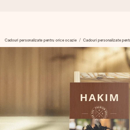
Comandă azi, expediem în 1 zi lucrătoare
Cadouri personalizate pentru orice ocazie
Cadouri personalizate pent
Îți alcătuim cadoul cu grijă și îl trimitem îndată spre tine - pen
4,8 (bazat pe +15.000 de recenzii)
Cadourile noastre inspiră. Clienții ne oferă nota 4,8 pe Googl
Felicitare gratuită
Creează ceva unic în doar câțiva pași - cu numele ei, fotograf