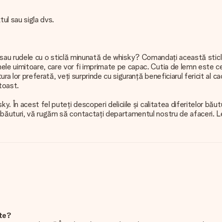
ul sau sigla dvs.
ecinii sau rudele cu o sticlă minunată de whisky? Comandați această st
ele uimitoare, care vor fi imprimate pe capac. Cutia de lemn este c
ura lor preferată, veți surprinde cu siguranță beneficiarul fericit al c
toast.
y. În acest fel puteți descoperi deliciile și calitatea diferitelor bău
 băuturi, vă rugăm să contactați departamentul nostru de afaceri. 
ite?