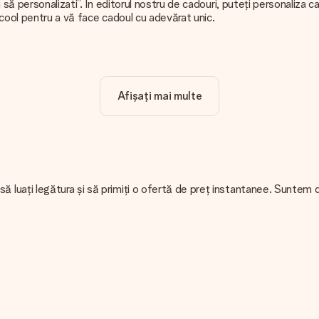
să personalizati”. În editorul nostru de cadouri, puteți personaliza 
 cool pentru a vă face cadoul cu adevărat unic.
 clar!
Afișați mai multe
 aceea, este important să folosiți fotografii de înaltă calitate. Da
 fotografia dvs. împreună cu cadoul pe care doriți să îl comandați. Ei p
u aveți o imagine cu un alt format pe care doriți să îl utilizați? Vă r
uați legătura și să primiți o ofertă de preț instantanee. Suntem dis
 vă împacheta cadoul. Livrăm cadourile noastre într-un ambalaj festi
are