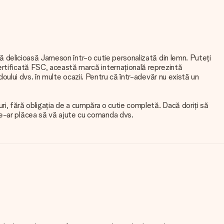
iclă delicioasă Jameson într-o cutie personalizată din lemn. Puteți
ertificată FSC, această marcă internațională reprezintă
adoului dvs. în multe ocazii. Pentru că într-adevăr nu există un
turi, fără obligația de a cumpăra o cutie completă. Dacă doriți să
Le-ar plăcea să vă ajute cu comanda dvs.