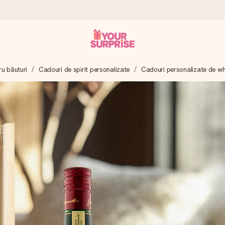
ru băuturi
Cadouri de spirit personalizate
Cadouri personalizate de wh
tru ca tu să îl poți dărui exact când trebuie, atunci când contează cel 
e Reviews.
ia ta sau un mesaj din suflet. Fără bătăi de cap, doar bucură-te de 