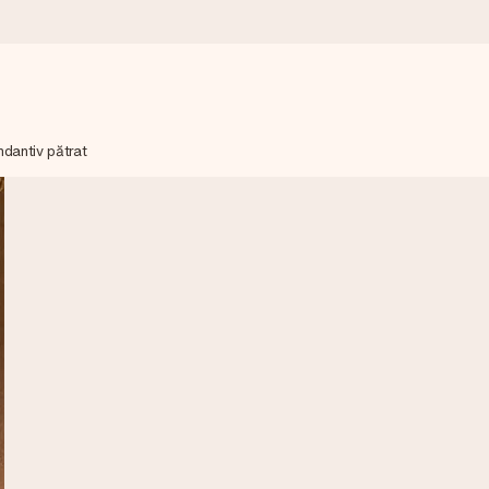
ndantiv pătrat
mai mult.
moment.