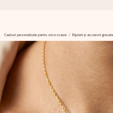
Comandă azi, expediem în 1 zi lucrătoare
Cadouri personalizate pentru orice ocazie
Bijuterii și accesorii grava
Îți alcătuim cadoul cu grijă și îl trimitem îndată spre tine - pen
4,8 (bazat pe +15.000 de recenzii)
Cadourile noastre inspiră. Clienții ne oferă nota 4,8 pe Googl
Felicitare gratuită
Creează ceva unic în doar câțiva pași - cu numele ei, fotograf