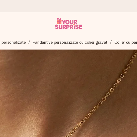
te personalizate
Pandantive personalizate cu colier gravat
Colier cu pa
tru ca tu să îl poți dărui exact când trebuie, atunci când contează cel 
e Reviews.
ia ta sau un mesaj din suflet. Fără bătăi de cap, doar bucură-te de 