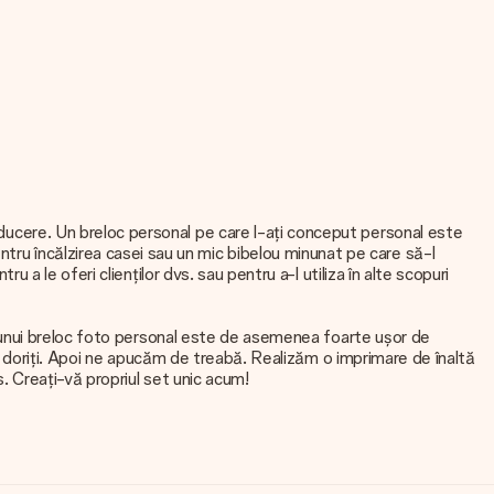
onducere. Un breloc personal pe care l-ați conceput personal este
tru încălzirea casei sau un mic bibelou minunat pe care să-l
ru a le oferi clienților dvs. sau pentru a-l utiliza în alte scopuri
area unui breloc foto personal este de asemenea foarte ușor de
e fel doriți. Apoi ne apucăm de treabă. Realizăm o imprimare de înaltă
es. Creați-vă propriul set unic acum!