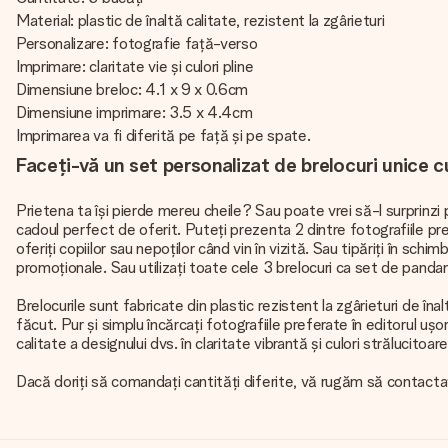
Material: plastic de înaltă calitate, rezistent la zgârieturi
Personalizare: fotografie față-verso
Imprimare: claritate vie și culori pline
Dimensiune breloc: 4.1 x 9 x 0.6cm
Dimensiune imprimare: 3.5 x 4.4cm
Imprimarea va fi diferită pe față și pe spate.
Faceți-vă un set personalizat de brelocuri unice 
Prietena ta își pierde mereu cheile? Sau poate vrei să-l surprinzi
cadoul perfect de oferit. Puteți prezenta 2 dintre fotografiile p
oferiți copiilor sau nepoților când vin în vizită. Sau tipăriți în schi
promoționale. Sau utilizați toate cele 3 brelocuri ca set de pandant
Brelocurile sunt fabricate din plastic rezistent la zgârieturi de în
făcut. Pur și simplu încărcați fotografiile preferate în editorul ușo
calitate a designului dvs. în claritate vibrantă și culori strălucito
Dacă doriți să comandați cantități diferite, vă rugăm să contacta