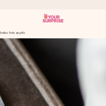
Breloc foto acyrlic
tru ca tu să îl poți dărui exact când trebuie, atunci când contează cel 
e Reviews.
ia ta sau un mesaj din suflet. Fără bătăi de cap, doar bucură-te de 