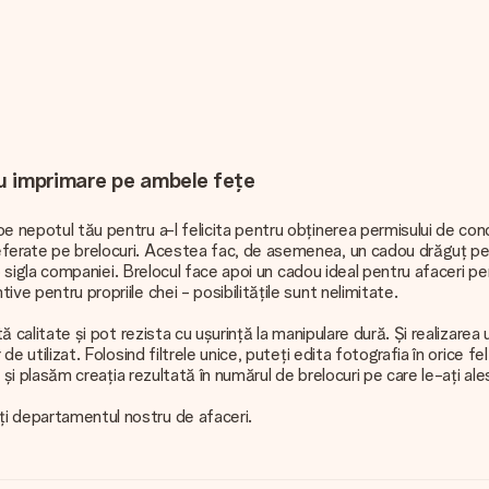
cu imprimare pe ambele fețe
 pe nepotul tău pentru a-l felicita pentru obținerea permisului de c
referate pe brelocuri. Acestea fac, de asemenea, un cadou drăguț pen
mb sigla companiei. Brelocul face apoi un cadou ideal pentru afaceri pent
ive pentru propriile chei - posibilitățile sunt nelimitate.
altă calitate și pot rezista cu ușurință la manipulare dură. Și realiz
r de utilizat. Folosind filtrele unice, puteți edita fotografia în oric
are și plasăm creația rezultată în numărul de brelocuri pe care le-ați al
ți departamentul nostru de afaceri.