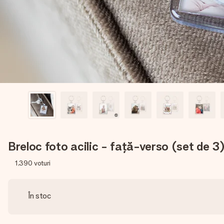
Breloc foto acilic - față-verso (set de 3
1,390
voturi
În stoc