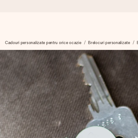
Comandă azi, expediem în 1 zi lucrătoare
Cadouri personalizate pentru orice ocazie
Brelocuri personalizate
Îți alcătuim cadoul cu grijă și îl trimitem îndată spre tine - pen
4,8 (bazat pe +15.000 de recenzii)
Cadourile noastre inspiră. Clienții ne oferă nota 4,8 pe Googl
Felicitare gratuită
Creează ceva unic în doar câțiva pași - cu numele ei, fotograf