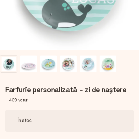
fotografia ta sau un mesaj din suflet. Fără bătăi de cap,
doar bucură-te de moment.
Farfurie personalizată - zi de naștere
409
voturi
În stoc