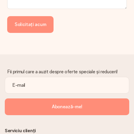
meu?
Regretăm profund că darul tău nu îți place. Vă rugăm să
contactați serviciul nostru pentru clienți, aceștia sunt bucuroși
să vă ajute să găsiți o soluție adecvată.
Solicitați acum
Factura este trimisă împreună cu comanda?
Nu este trimisă nicio factură odată cu comanda dvs. Veți primi
întotdeauna factura în e-mailul de confirmare și o veți găsi
oricând în contul MySurprise. Aceasta înseamnă că puteți
primi cadoul direct destinatarului, făcându-l o adevărată
surpriză!
Fii primul care a auzit despre oferte speciale și reduceri!
Abonează-me!
Serviciu clienți