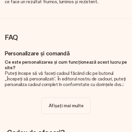
ce face un rezultat frumos, luminos și rezistent.
FAQ
Personalizare și comandă
Ce este personalizarea și cum funcționează acest lucru pe
site?
Puteți începe să vă faceți cadoul făcând clic pe butonul
„Începeți să personalizati”. În editorul nostru de cadouri, puteți
personaliza cadoul complet în conformitate cu dorințele dvs.:
adăugați propria imagine și / sau text. Dacă doriți, puteți opta
și pentru un design cool pentru a vă face cadoul cu adevărat
unic.
Afișați mai multe
Personalizarea este inclusă în preț?
Prețul afișat pe site include personalizarea cadoului dvs.
Frumos și clar!