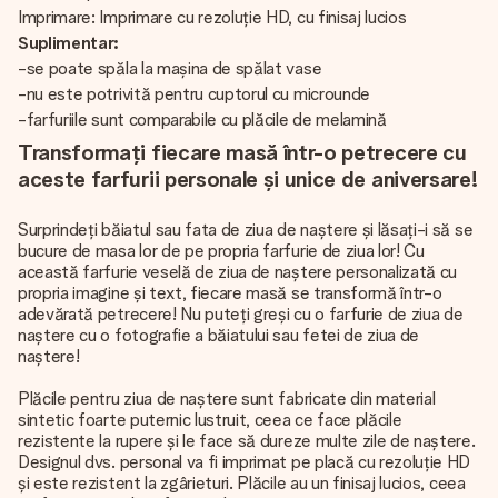
Imprimare: Imprimare cu rezoluție HD, cu finisaj lucios
Suplimentar:
-se poate spăla la mașina de spălat vase
-nu este potrivită pentru cuptorul cu microunde
-farfuriile sunt comparabile cu plăcile de melamină
Transformați fiecare masă într-o petrecere cu
aceste farfurii personale și unice de aniversare!
Surprindeți băiatul sau fata de ziua de naștere și lăsați-i să se
bucure de masa lor de pe propria farfurie de ziua lor! Cu
această farfurie veselă de ziua de naștere personalizată cu
propria imagine și text, fiecare masă se transformă într-o
adevărată petrecere! Nu puteți greși cu o farfurie de ziua de
naștere cu o fotografie a băiatului sau fetei de ziua de
naștere!
Plăcile pentru ziua de naștere sunt fabricate din material
sintetic foarte puternic lustruit, ceea ce face plăcile
rezistente la rupere și le face să dureze multe zile de naștere.
Designul dvs. personal va fi imprimat pe placă cu rezoluție HD
și este rezistent la zgârieturi. Plăcile au un finisaj lucios, ceea