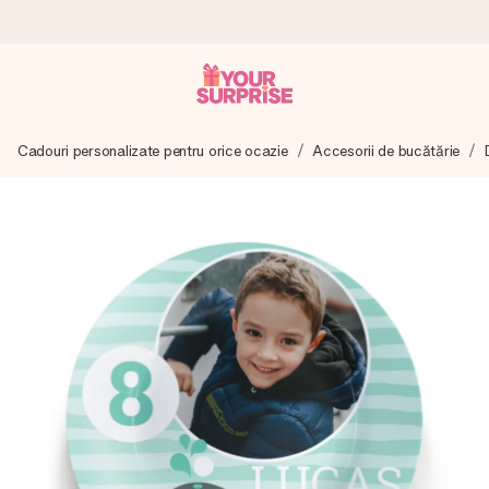
Comandă azi, expediem în 1 zi lucrătoare
Cadouri personalizate pentru orice ocazie
Accesorii de bucătărie
Îți alcătuim cadoul cu grijă și îl trimitem îndată spre tine -
pentru ca tu să îl poți dărui exact când trebuie, atunci când
contează cel mai mult.
4,8 (bazat pe +15.000 de recenzii)
Cadourile noastre inspiră. Clienții ne oferă nota 4,8 pe
Google Reviews.
Felicitare gratuită
Creează ceva unic în doar câțiva pași - cu numele ei,