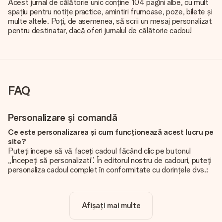
Acest jurnal de călătorie unic conține 104 pagini albe, cu mult
spațiu pentru notițe practice, amintiri frumoase, poze, bilete și
multe altele. Poți, de asemenea, să scrii un mesaj personalizat
pentru destinatar, dacă oferi jurnalul de călătorie cadou!
FAQ
Personalizare și comandă
Ce este personalizarea și cum funcționează acest lucru pe
site?
Puteți începe să vă faceți cadoul făcând clic pe butonul
„Începeți să personalizati”. În editorul nostru de cadouri, puteți
personaliza cadoul complet în conformitate cu dorințele dvs.:
adăugați propria imagine și / sau text. Dacă doriți, puteți opta
și pentru un design cool pentru a vă face cadoul cu adevărat
unic.
Afișați mai multe
Personalizarea este inclusă în preț?