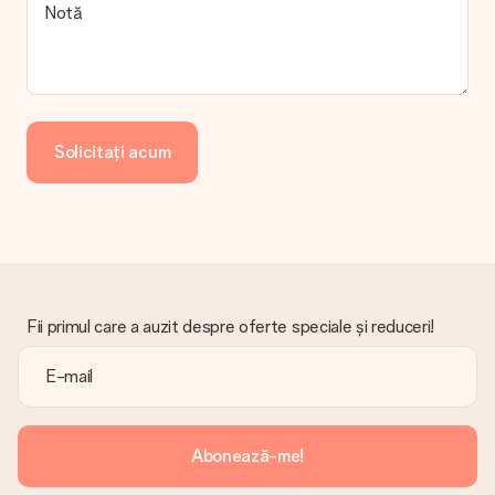
Cadou primit
Notă
Ce se întâmplă dacă cadoul nu este pe deplin pe placul
meu?
Regretăm profund că darul tău nu îți place. Vă rugăm să
contactați serviciul nostru pentru clienți, aceștia sunt bucuroși
să vă ajute să găsiți o soluție adecvată.
Solicitați acum
Factura este trimisă împreună cu comanda?
Nu este trimisă nicio factură odată cu comanda dvs. Veți primi
întotdeauna factura în e-mailul de confirmare și o veți găsi
oricând în contul MySurprise. Aceasta înseamnă că puteți
primi cadoul direct destinatarului, făcându-l o adevărată
surpriză!
Fii primul care a auzit despre oferte speciale și reduceri!
Abonează-me!