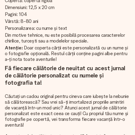
Copertă: copertă rigidă
Dimensiuni: 12,5 x 20 cm
Pagini: 104
Vârstă: 8-80 ani
Personalizarea: cu nume și text
Din motive tehnice, nu este posibilă procesarea caracterelor
chirilice, turcești sau a modelelor speciale.
Atenție:
Doar coperta cărții este personalizată cu un nume și
o fotografie opțională. Restul cărții conține pagini albe pentru
a-ți nota toate aventurile!
Fă fiecare călătorie de neuitat cu acest jurnal
de călătorie personalizat cu numele și
fotografia ta!
Căutați un cadou original pentru cineva care iubește la nebunie
să călătorească? Sau vrei să-ți imortalizezi propriile amintiri
de vacanță într-un mod unic? Atunci acest jurnal de călătorie
personalizat este exact ceea ce cauți! Cu propriul tău nume și
fotografie pe copertă, vei transforma fiecare vacanță într-o
aventură!