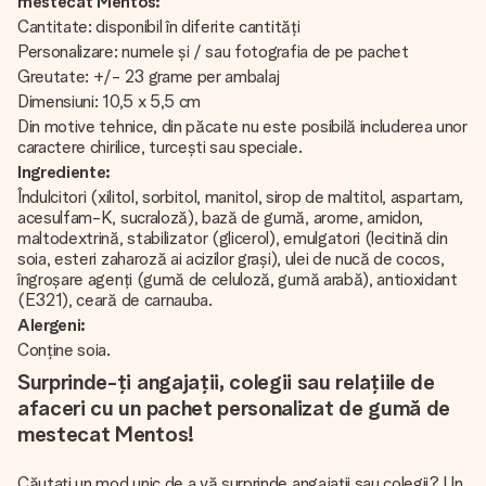
mestecat Mentos:
Cantitate: disponibil în diferite cantități
Personalizare: numele și / sau fotografia de pe pachet
Greutate: +/- 23 grame per ambalaj
Dimensiuni: 10,5 x 5,5 cm
Din motive tehnice, din păcate nu este posibilă includerea unor
caractere chirilice, turcești sau speciale.
Ingrediente:
Îndulcitori (xilitol, sorbitol, manitol, sirop de maltitol, aspartam,
acesulfam-K, sucraloză), bază de gumă, arome, amidon,
maltodextrină, stabilizator (glicerol), emulgatori (lecitină din
soia, esteri zaharoză ai acizilor grași), ulei de nucă de cocos,
îngroșare agenți (gumă de celuloză, gumă arabă), antioxidant
(E321), ceară de carnauba.
Alergeni:
Conține soia.
Surprinde-ți angajații, colegii sau relațiile de
afaceri cu un pachet personalizat de gumă de
mestecat Mentos!
Căutați un mod unic de a vă surprinde angajații sau colegii? Un