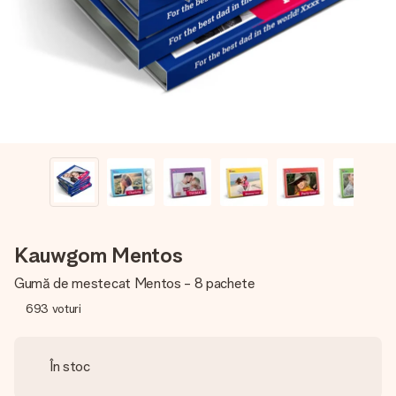
fotografia ta sau un mesaj din suflet. Fără bătăi de cap,
doar bucură-te de moment.
Kauwgom Mentos
Gumă de mestecat Mentos - 8 pachete
693
voturi
În stoc