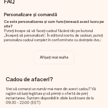
FAQ
Personalizare și comandă
Ce este personalizarea și cum funcționează acest lucru pe
site?
Puteți începe să vă faceți cadoul făcând clic pe butonul
„Începeți să personalizati”. În editorul nostru de cadouri, puteți
personaliza cadoul complet în conformitate cu dorințele dvs.:
adăugați propria imagine și / sau text. Dacă doriți, puteți opta
și pentru un design cool pentru a vă face cadoul cu adevărat
unic.
Afișați mai multe
Personalizarea este inclusă în preț?
Prețul afișat pe site include personalizarea cadoului dvs.
Frumos și clar!
Cadou de afaceri?
De unde știu dacă poza mea are calitatea potrivită?
Vrem să ne asigurăm că sunteți complet mulțumiți de cadoul
Vrei să comanzi un număr mai mare din acest cadou? Vă
dvs. De aceea, este important să folosiți fotografii de înaltă
rugăm să luați legătura și să primiți o ofertă de preț
calitate. Dacă nu sunteți sigur de calitatea imaginii dvs., vă
instantanee. Suntem disponibili în zilele lucrătoare de la
rugăm să contactați echipa noastră de servicii pentru clienți și
09:30 - 22:00 (EET)
să includeți fotografia dvs. împreună cu cadoul pe care doriți