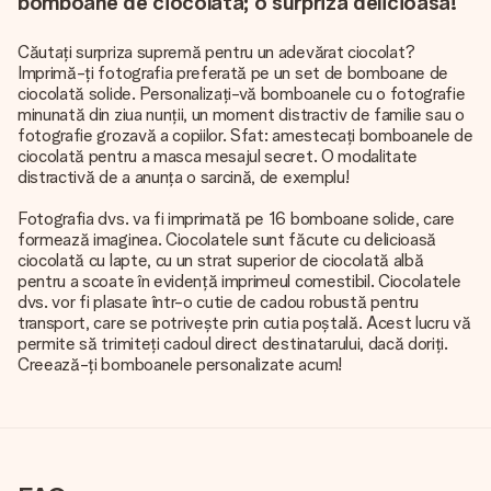
bomboane de ciocolată; o surpriză delicioasă!
Căutați surpriza supremă pentru un adevărat ciocolat?
Imprimă-ți fotografia preferată pe un set de bomboane de
ciocolată solide. Personalizați-vă bomboanele cu o fotografie
minunată din ziua nunții, un moment distractiv de familie sau o
fotografie grozavă a copiilor. Sfat: amestecați bomboanele de
ciocolată pentru a masca mesajul secret. O modalitate
distractivă de a anunța o sarcină, de exemplu!
Fotografia dvs. va fi imprimată pe 16 bomboane solide, care
formează imaginea. Ciocolatele sunt făcute cu delicioasă
ciocolată cu lapte, cu un strat superior de ciocolată albă
pentru a scoate în evidență imprimeul comestibil. Ciocolatele
dvs. vor fi plasate într-o cutie de cadou robustă pentru
transport, care se potrivește prin cutia poștală. Acest lucru vă
permite să trimiteți cadoul direct destinatarului, dacă doriți.
Creează-ți bomboanele personalizate acum!