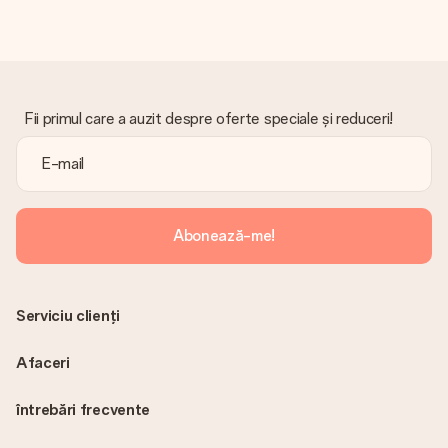
întotdeauna factura în e-mailul de confirmare și o veți găsi
oricând în contul MySurprise. Aceasta înseamnă că puteți
primi cadoul direct destinatarului, făcându-l o adevărată
surpriză!
Fii primul care a auzit despre oferte speciale și reduceri!
Abonează-me!
Serviciu clienți
Afaceri
întrebări frecvente