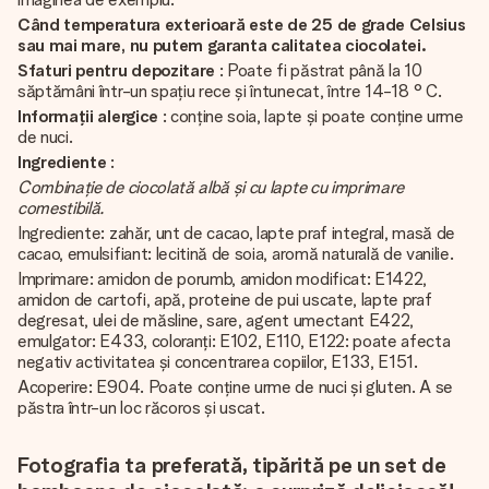
Când temperatura exterioară este de 25 de grade Celsius
sau mai mare, nu putem garanta calitatea ciocolatei.
Sfaturi pentru depozitare
: Poate fi păstrat până la 10
săptămâni într-un spațiu rece și întunecat, între 14-18 ° C.
Informații alergice
: conține soia, lapte și poate conține urme
de nuci.
Ingrediente
:
Combinație de ciocolată albă și cu lapte cu imprimare
comestibilă.
Ingrediente: zahăr, unt de cacao, lapte praf integral, masă de
cacao, emulsifiant: lecitină de soia, aromă naturală de vanilie.
Imprimare: amidon de porumb, amidon modificat: E1422,
amidon de cartofi, apă, proteine de pui uscate, lapte praf
degresat, ulei de măsline, sare, agent umectant E422,
emulgator: E433, coloranți: E102, E110, E122: poate afecta
negativ activitatea și concentrarea copiilor, E133, E151.
Acoperire: E904. Poate conține urme de nuci și gluten. A se
păstra într-un loc răcoros și uscat.
Fotografia ta preferată, tipărită pe un set de