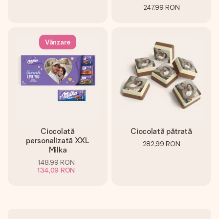
247,99 RON
Vânzare
Ciocolată
Ciocolată pătrată
personalizată XXL
282,99 RON
Milka
148,99 RON
134,09 RON