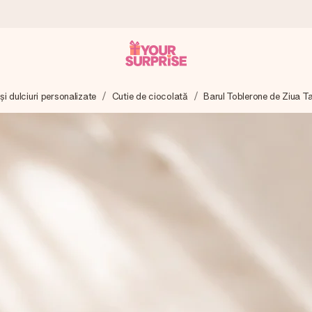
și dulciuri personalizate
Cutie de ciocolată
Barul Toblerone de Ziua Ta
tru ca tu să îl poți dărui exact când trebuie, atunci când contează cel 
e Reviews.
ia ta sau un mesaj din suflet. Fără bătăi de cap, doar bucură-te de 