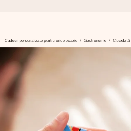
Comandă azi, expediem în 1 zi lucrătoare
Cadouri personalizate pentru orice ocazie
Gastronomie
Ciocolată 
Îți alcătuim cadoul cu grijă și îl trimitem îndată spre tine - pen
4,8 (bazat pe +15.000 de recenzii)
Cadourile noastre inspiră. Clienții ne oferă nota 4,8 pe Googl
Felicitare gratuită
Creează ceva unic în doar câțiva pași - cu numele ei, fotograf