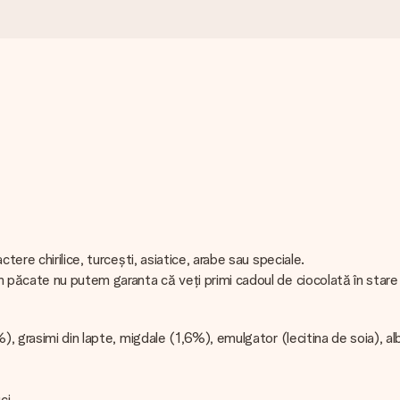
ere chirilice, turcești, asiatice, arabe sau speciale.
 păcate nu putem garanta că veți primi cadoul de ciocolată în stare
), grasimi din lapte, migdale (1,6%), emulgator (lecitina de soia), a
ci.