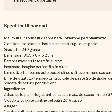
Perfect pentru partajare!
Specificații cadouri
Mai multe informații despre bara Toblerone personalizată:
Ciocolata: ciocolata cu lapte cu miere si nuga de migdale
Greutate: 340 grame
Dimensiuni: 30,5 x 6 x 5,2 cm
Personalizare: cu fotografie și text
Imprimare: imagine perfectă și în culori
Din motive tehnice nu este posibil să se utilizeze numere sau caract
Bine de știut:
La temperaturi tropicale de peste 25 de grade, din
noastră de servicii pentru clienți.
Ingrediente:
Zahar, lapte praf integral, unt de cacao, masa de cacao, miere (3%
Ciocolata cu lapte conține cel puțin 28% cacao.
Alergeni:
Conține ouă, lapte, soia, migdale și poate conține urme de alte nu