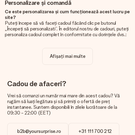
Personalizare și comandă
Ce este personalizarea și cum funcționează acest lucru pe
site?
Puteți începe să vă faceți cadoul făcând clic pe butonul
„Începeți să personalizati”. În editorul nostru de cadouri, puteți
personaliza cadoul complet în conformitate cu dorințele dvs.:
adăugați propria imagine și / sau text. Dacă doriți, puteți opta
și pentru un design cool pentru a vă face cadoul cu adevărat
unic.
Afișați mai multe
Personalizarea este inclusă în preț?
Prețul afișat pe site include personalizarea cadoului dvs.
Frumos și clar!
Cadou de afaceri?
De unde știu dacă poza mea are calitatea potrivită?
Vrem să ne asigurăm că sunteți complet mulțumiți de cadoul
Vrei să comanzi un număr mai mare din acest cadou? Vă
dvs. De aceea, este important să folosiți fotografii de înaltă
rugăm să luați legătura și să primiți o ofertă de preț
calitate. Dacă nu sunteți sigur de calitatea imaginii dvs., vă
instantanee. Suntem disponibili în zilele lucrătoare de la
rugăm să contactați echipa noastră de servicii pentru clienți și
09:30 - 22:00 (EET)
să includeți fotografia dvs. împreună cu cadoul pe care doriți
să îl comandați. Ei pot verifica calitatea pentru dvs.!
b2b@yoursurprise.ro
+31 111 700 212
Ce formate pot încărca?