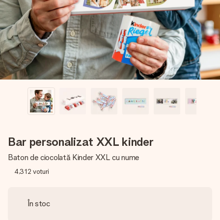
fotografia ta sau un mesaj din suflet. Fără bătăi de cap,
doar bucură-te de moment.
Bar personalizat XXL kinder
Baton de ciocolată Kinder XXL cu nume
4,312
voturi
În stoc