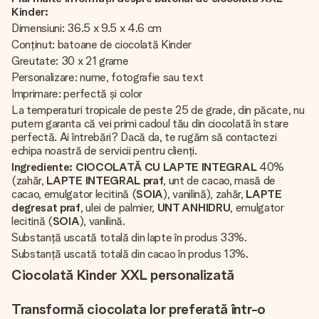
Kinder:
Dimensiuni: 36.5 x 9.5 x 4.6 cm
Conținut: batoane de ciocolată Kinder
Greutate: 30 x 21 grame
Personalizare: nume, fotografie sau text
Imprimare: perfectă și color
La temperaturi tropicale de peste 25 de grade, din păcate, nu
putem garanta că vei primi cadoul tău din ciocolată în stare
perfectă. Ai întrebări? Dacă da, te rugăm să contactezi
echipa noastră de servicii pentru clienți.
Ingrediente:
CIOCOLATĂ CU LAPTE INTEGRAL
40%
(zahăr,
LAPTE INTEGRAL praf
, unt de cacao, masă de
cacao, emulgator lecitină (
SOIA
), vanilină), zahăr,
LAPTE
degresat praf
, ulei de palmier,
UNT ANHIDRU
, emulgator
lecitină (
SOIA
), vanilină.
Substanță uscată totală din lapte în produs 33%.
Substanță uscată totală din cacao în produs 13%.
Ciocolată Kinder XXL personalizată
Transformă ciocolata lor preferată într-o