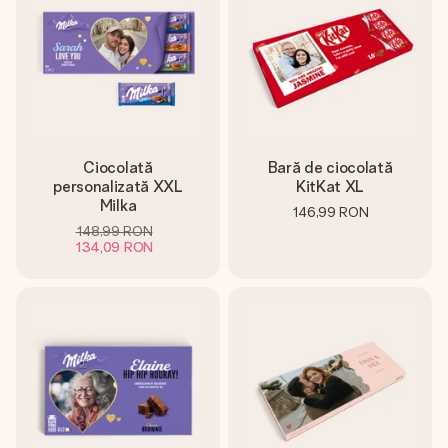
Ciocolată
Bară de ciocolată
personalizată XXL
KitKat XL
Milka
146,99 RON
148,99 RON
134,09 RON