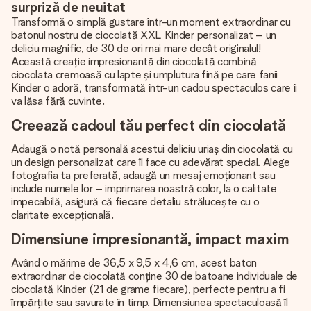
surpriză de neuitat
Transformă o simplă gustare într-un moment extraordinar cu
batonul nostru de ciocolată XXL Kinder personalizat – un
deliciu magnific, de 30 de ori mai mare decât originalul!
Această creație impresionantă din ciocolată combină
ciocolata cremoasă cu lapte și umplutura fină pe care fanii
Kinder o adoră, transformată într-un cadou spectaculos care îi
va lăsa fără cuvinte.
Creează cadoul tău perfect din ciocolată
Adaugă o notă personală acestui deliciu uriaș din ciocolată cu
un design personalizat care îl face cu adevărat special. Alege
fotografia ta preferată, adaugă un mesaj emoționant sau
include numele lor – imprimarea noastră color, la o calitate
impecabilă, asigură că fiecare detaliu strălucește cu o
claritate excepțională.
Dimensiune impresionantă, impact maxim
Având o mărime de 36,5 x 9,5 x 4,6 cm, acest baton
extraordinar de ciocolată conține 30 de batoane individuale de
ciocolată Kinder (21 de grame fiecare), perfecte pentru a fi
împărțite sau savurate în timp. Dimensiunea spectaculoasă îl