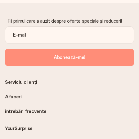
primi cadoul direct destinatarului, făcându-l o adevărată
surpriză!
Fii primul care a auzit despre oferte speciale și reduceri!
Abonează-me!
Serviciu clienți
Afaceri
întrebări frecvente
YourSurprise