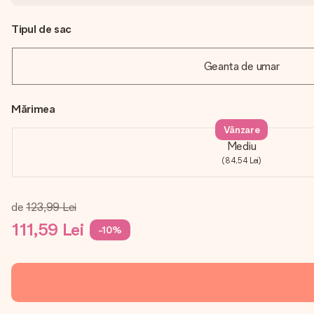
Tipul de sac
Geanta de umar
Mărimea
Vânzare
Mediu
(84,54 Lei)
de
123,99 Lei
111,59 Lei
-10%