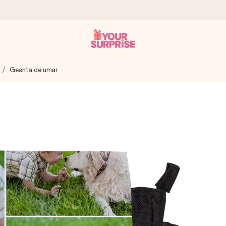
Geanta de umar
tru ca tu să îl poți dărui exact când trebuie, atunci când contează cel 
e Reviews.
ia ta sau un mesaj din suflet. Fără bătăi de cap, doar bucură-te de 