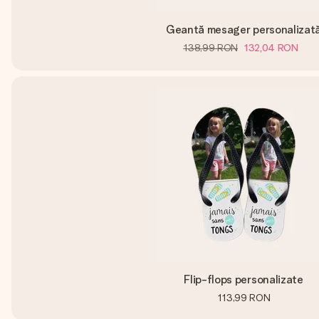
Geantă mesager personalizat
138,99 RON
132,04 RON
Flip-flops personalizate
113,99 RON