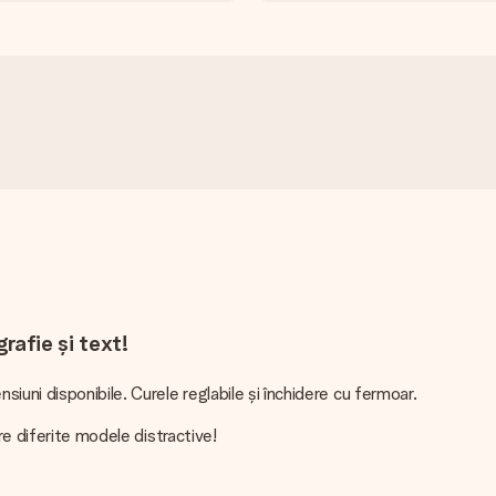
rafie și text!
uni disponibile. Curele reglabile și închidere cu fermoar.
re diferite modele distractive!