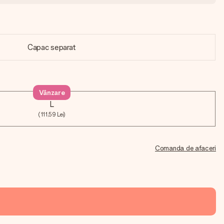
Capac separat
Vânzare
L
(111,59 Lei)
Comanda de afaceri