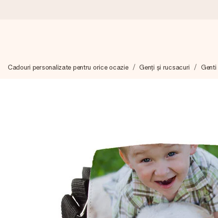
Comandă azi, expediem în 1 zi lucrătoare
Cadouri personalizate pentru orice ocazie
Genți și rucsacuri
Genti
Îți alcătuim cadoul cu grijă și îl trimitem îndată spre tine - pen
4,8 (bazat pe +15.000 de recenzii)
Cadourile noastre inspiră. Clienții ne oferă nota 4,8 pe Googl
Felicitare gratuită
Creează ceva unic în doar câțiva pași - cu numele ei, fotograf