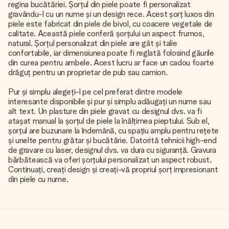
regina bucătăriei. Șorțul din piele poate fi personalizat
gravându-l cu un nume și un design rece. Acest șorț luxos din
piele este fabricat din piele de bivol, cu coacere vegetale de
calitate. Această piele conferă șorțului un aspect frumos,
natural. Șorțul personalizat din piele are gât și talie
confortabile, iar dimensiunea poate fi reglată folosind găurile
din curea pentru ambele. Acest lucru ar face un cadou foarte
drăguț pentru un proprietar de pub sau camion.
Pur și simplu alegeți-l pe cel preferat dintre modele
interesante disponibile și pur și simplu adăugați un nume sau
alt text. Un plasture din piele gravat cu designul dvs. va fi
atașat manual la șorțul de piele la înălțimea pieptului. Sub el,
șorțul are buzunare la îndemână, cu spațiu amplu pentru rețete
și unelte pentru grătar și bucătărie. Datorită tehnicii high-end
de gravare cu laser, designul dvs. va dura cu siguranță. Gravura
bărbătească va oferi șorțului personalizat un aspect robust.
Continuați, creați design și creați-vă propriul șorț impresionant
din piele cu nume.