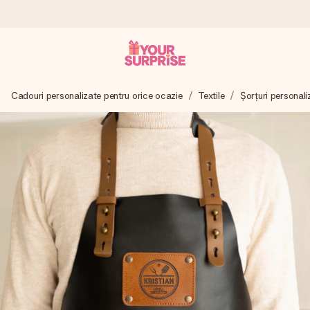
Comandă azi, expediem în 1 zi lucrătoare
Cadouri personalizate pentru orice ocazie
Textile
Șorțuri personali
Îți alcătuim cadoul cu grijă și îl trimitem îndată spre tine -
pentru ca tu să îl poți dărui exact când trebuie, atunci când
contează cel mai mult.
4,8 (bazat pe +15.000 de recenzii)
Cadourile noastre inspiră. Clienții ne oferă nota 4,8 pe
Google Reviews.
Felicitare gratuită
Creează ceva unic în doar câțiva pași - cu numele ei,