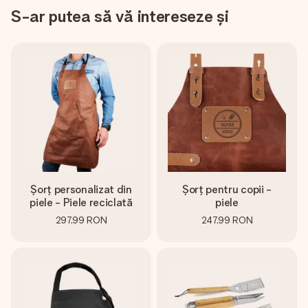
S-ar putea să vă intereseze și
Șorț personalizat din
Șorț pentru copii -
piele - Piele reciclată
piele
297,99 RON
247,99 RON