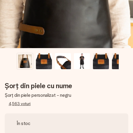
fotografia ta sau un mesaj din suflet. Fără bătăi de cap,
doar bucură-te de moment.
Șorț din piele cu nume
Șorț din piele personalizat - negru
4,563
voturi
În stoc