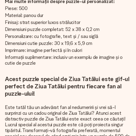
Mai multe informații despre puzzle-ul personalizat:
Piese: 500
Material: panou dur
Finisaj: strat superior luxos strălucitor
Dimensiuni puzzle completat: 52 x 38 x 0,2 cm
Personalizare: cu fotografie, text și / sau siglă
Dimensiuni cutie puzzle: 30 x 19,6 x 5,9 cm
Imprimare: imagine perfectă și în culori
Informații suplimentare: inclusiv un exemplu de imagine și o
cutie de puzzle
Acest puzzle special de Ziua Tatălui este gif-ul
perfect de Ziua Tatălui pentru fiecare fan al
puzzle-ului!
Este tatăl tău un adevărat fan al nedumeririi și vrei să-l
surprinzi cu un cadou original de Ziua Tatălui? Atunci acest
distractiv puzzle de Ziua Tatălui este exact ceea ce căutați!
Lucrul special al acestui puzzle este că poți proiecta singur
tipăritul. Transformați-vă fotografia preferată, momentul