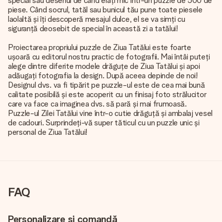
special sau desenul de când erați mic într-un puzzle de 500 de
piese. Când socrul, tatăl sau bunicul tău pune toate piesele
laolaltă și îți descoperă mesajul dulce, el se va simți cu
siguranță deosebit de special în această zi a tatălui!
Proiectarea propriului puzzle de Ziua Tatălui este foarte
ușoară cu editorul nostru practic de fotografii. Mai întâi puteți
alege dintre diferite modele drăguțe de Ziua Tatălui și apoi
adăugați fotografia la design. După aceea depinde de noi!
Designul dvs. va fi tipărit pe puzzle-ul este de cea mai bună
calitate posibilă și este acoperit cu un finisaj foto strălucitor
care va face ca imaginea dvs. să pară și mai frumoasă.
Puzzle-ul Zilei Tatălui vine într-o cutie drăguță și ambalaj vesel
de cadouri. Surprindeți-vă super tăticul cu un puzzle unic și
personal de Ziua Tatălui!
FAQ
Personalizare și comandă