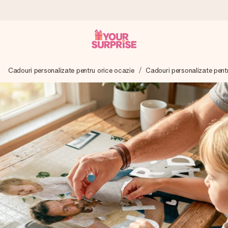
Comandă azi, expediem în 1 zi lucrătoare
Cadouri personalizate pentru orice ocazie
Cadouri personalizate pentr
Îți alcătuim cadoul cu grijă și îl trimitem îndată spre tine -
pentru ca tu să îl poți dărui exact când trebuie, atunci când
contează cel mai mult.
4,8 (bazat pe +15.000 de recenzii)
Cadourile noastre inspiră. Clienții ne oferă nota 4,8 pe
Google Reviews.
Felicitare gratuită
Creează ceva unic în doar câțiva pași - cu numele ei,