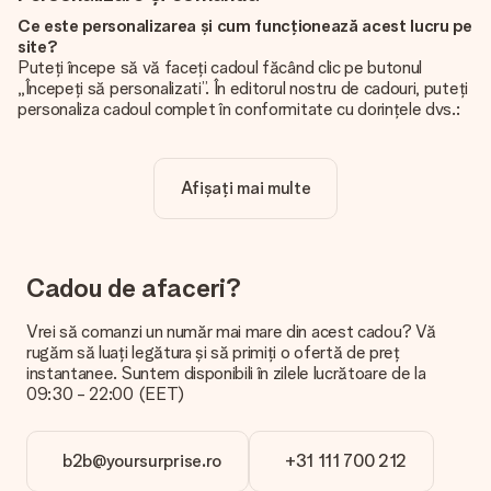
Ce este personalizarea și cum funcționează acest lucru pe
site?
Puteți începe să vă faceți cadoul făcând clic pe butonul
„Începeți să personalizati”. În editorul nostru de cadouri, puteți
personaliza cadoul complet în conformitate cu dorințele dvs.:
adăugați propria imagine și / sau text. Dacă doriți, puteți opta
și pentru un design cool pentru a vă face cadoul cu adevărat
unic.
Afișați mai multe
Personalizarea este inclusă în preț?
Prețul afișat pe site include personalizarea cadoului dvs.
Frumos și clar!
Cadou de afaceri?
De unde știu dacă poza mea are calitatea potrivită?
Vrem să ne asigurăm că sunteți complet mulțumiți de cadoul
Vrei să comanzi un număr mai mare din acest cadou? Vă
dvs. De aceea, este important să folosiți fotografii de înaltă
rugăm să luați legătura și să primiți o ofertă de preț
calitate. Dacă nu sunteți sigur de calitatea imaginii dvs., vă
instantanee. Suntem disponibili în zilele lucrătoare de la
rugăm să contactați echipa noastră de servicii pentru clienți și
09:30 - 22:00 (EET)
să includeți fotografia dvs. împreună cu cadoul pe care doriți
să îl comandați. Ei pot verifica calitatea pentru dvs.!
b2b@yoursurprise.ro
+31 111 700 212
Ce formate pot încărca?
Încărcați fișiere JPG și PNG în editorul nostru. Este prea