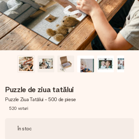
fotografia ta sau un mesaj din suflet. Fără bătăi de cap,
doar bucură-te de moment.
Puzzle de ziua tatălui
Puzzle Ziua Tatălui - 500 de piese
520
voturi
În stoc