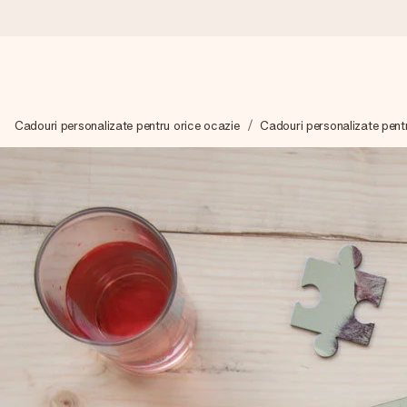
Comandă azi, expediem în 1 zi lucrătoare
Cadouri personalizate pentru orice ocazie
Cadouri personalizate pentr
Îți alcătuim cadoul cu grijă și îl trimitem îndată spre tine - pen
4,8 (bazat pe +15.000 de recenzii)
Cadourile noastre inspiră. Clienții ne oferă nota 4,8 pe Googl
Felicitare gratuită
Creează ceva unic în doar câțiva pași - cu numele ei, fotograf