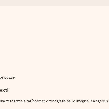
 de puzzle
text!
ă fotografie a ta! Încărcați o fotografie sau o imagine la alegere ș