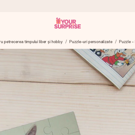
u petrecerea timpului liber și hobby
Puzzle-uri personalizate
Puzzle -
tru ca tu să îl poți dărui exact când trebuie, atunci când contează cel 
e Reviews.
ia ta sau un mesaj din suflet. Fără bătăi de cap, doar bucură-te de 