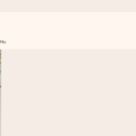
 Mic
mai mult.
moment.