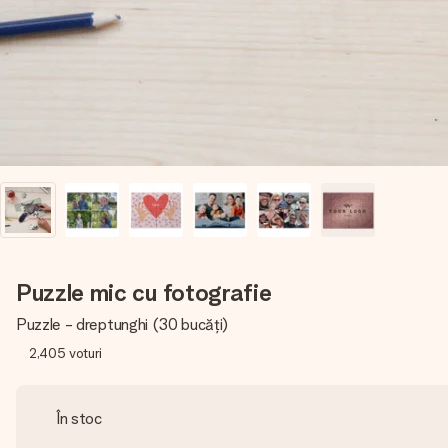
Puzzle mic cu fotografie
Puzzle - dreptunghi (30 bucăți)
2,405
voturi
În stoc