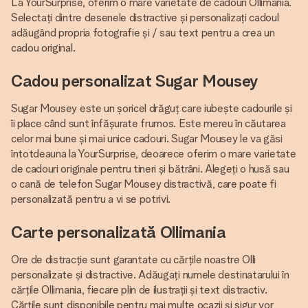
La YourSurprise, oferim o mare varietate de cadouri Ollimania.
Selectați dintre desenele distractive și personalizați cadoul
adăugând propria fotografie și / sau text pentru a crea un
cadou original.
Cadou personalizat Sugar Mousey
Sugar Mousey este un șoricel drăguț care iubește cadourile și
îi place când sunt înfășurate frumos. Este mereu în căutarea
celor mai bune și mai unice cadouri. Sugar Mousey le va găsi
întotdeauna la YourSurprise, deoarece oferim o mare varietate
de cadouri originale pentru tineri și bătrâni. Alegeți o husă sau
o cană de telefon Sugar Mousey distractivă, care poate fi
personalizată pentru a vi se potrivi.
Carte personalizată Ollimania
Ore de distracție sunt garantate cu cărțile noastre Olli
personalizate și distractive. Adăugați numele destinatarului în
cărțile Ollimania, fiecare plin de ilustrații și text distractiv.
Cărțile sunt disponibile pentru mai multe ocazii și sigur vor