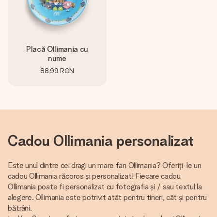
fotografia ta sau un mesaj din suflet. Fără bătăi de cap,
doar bucură-te de moment.
Placă Ollimania cu
nume
88,99 RON
Cadou Ollimania personalizat
Este unul dintre cei dragi un mare fan Ollimania? Oferiți-le un
cadou Ollimania răcoros și personalizat! Fiecare cadou
Ollimania poate fi personalizat cu fotografia și / sau textul la
alegere. Ollimania este potrivit atât pentru tineri, cât și pentru
bătrâni.