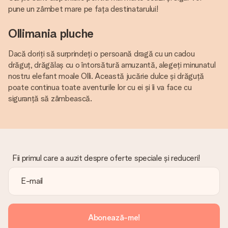
pune un zâmbet mare pe fața destinatarului!
Ollimania pluche
Dacă doriți să surprindeți o persoană dragă cu un cadou
drăguț, drăgălaș cu o întorsătură amuzantă, alegeți minunatul
nostru elefant moale Olli. Această jucărie dulce și drăguță
poate continua toate aventurile lor cu ei și îi va face cu
siguranță să zâmbească.
Fii primul care a auzit despre oferte speciale și reduceri!
Abonează-me!