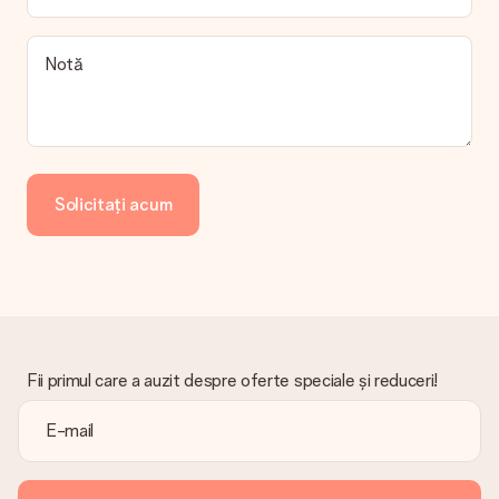
manual, vă rugăm să rețineți că procesarea durează până la 3
zile lucrătoare și va întârzia datele de livrare preconizate.
Cadou primit
Notă
Ce se întâmplă dacă cadoul nu este pe deplin pe placul
meu?
Regretăm profund că darul tău nu îți place. Vă rugăm să
contactați serviciul nostru pentru clienți, aceștia sunt bucuroși
să vă ajute să găsiți o soluție adecvată.
Solicitați acum
Factura este trimisă împreună cu comanda?
Nu este trimisă nicio factură odată cu comanda dvs. Veți primi
întotdeauna factura în e-mailul de confirmare și o veți găsi
oricând în contul MySurprise. Aceasta înseamnă că puteți
primi cadoul direct destinatarului, făcându-l o adevărată
surpriză!
Fii primul care a auzit despre oferte speciale și reduceri!