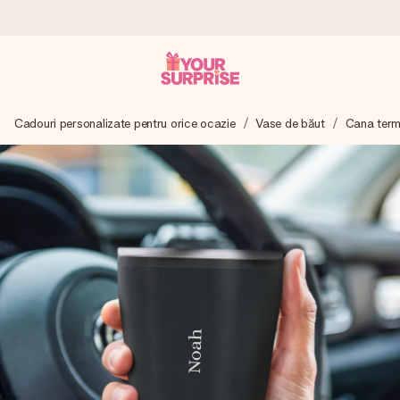
Comandă azi, expediem în 1 zi lucrătoare
Cadouri personalizate pentru orice ocazie
Vase de băut
Cana term
Îți alcătuim cadoul cu grijă și îl trimitem îndată spre tine -
pentru ca tu să îl poți dărui exact când trebuie, atunci când
contează cel mai mult.
4,8 (bazat pe +15.000 de recenzii)
Cadourile noastre inspiră. Clienții ne oferă nota 4,8 pe
Google Reviews.
Felicitare gratuită
Creează ceva unic în doar câțiva pași - cu numele ei,