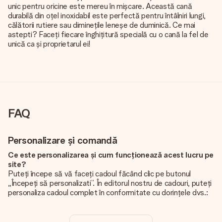
unic pentru oricine este mereu în mișcare. Această cană
durabilă din oțel inoxidabil este perfectă pentru întâlniri lungi,
călătorii rutiere sau diminețile leneșe de duminică. Ce mai
astepti? Faceți fiecare înghițitură specială cu o cană la fel de
unică ca și proprietarul ei!
FAQ
Personalizare și comandă
Ce este personalizarea și cum funcționează acest lucru pe
site?
Puteți începe să vă faceți cadoul făcând clic pe butonul
„Începeți să personalizati”. În editorul nostru de cadouri, puteți
personaliza cadoul complet în conformitate cu dorințele dvs.:
adăugați propria imagine și / sau text. Dacă doriți, puteți opta
și pentru un design cool pentru a vă face cadoul cu adevărat
unic.