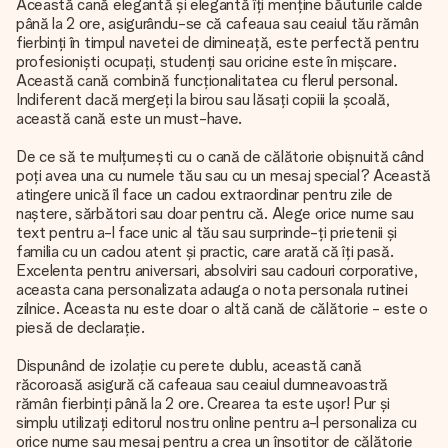
Această cană elegantă și elegantă îți menține băuturile calde
până la 2 ore, asigurându-se că cafeaua sau ceaiul tău rămân
fierbinți în timpul navetei de dimineață, este perfectă pentru
profesioniști ocupați, studenți sau oricine este în mișcare.
Această cană combină funcționalitatea cu flerul personal.
Indiferent dacă mergeți la birou sau lăsați copiii la școală,
această cană este un must-have.
De ce să te mulțumești cu o cană de călătorie obișnuită când
poți avea una cu numele tău sau cu un mesaj special? Această
atingere unică îl face un cadou extraordinar pentru zile de
naștere, sărbători sau doar pentru că. Alege orice nume sau
text pentru a-l face unic al tău sau surprinde-ți prietenii și
familia cu un cadou atent și practic, care arată că îți pasă.
Excelenta pentru aniversari, absolviri sau cadouri corporative,
aceasta cana personalizata adauga o nota personala rutinei
zilnice. Aceasta nu este doar o altă cană de călătorie - este o
piesă de declarație.
Dispunând de izolație cu perete dublu, această cană
răcoroasă asigură că cafeaua sau ceaiul dumneavoastră
rămân fierbinți până la 2 ore. Crearea ta este ușor! Pur și
simplu utilizați editorul nostru online pentru a-l personaliza cu
orice nume sau mesaj pentru a crea un însoțitor de călătorie