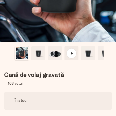
fotografia ta sau un mesaj din suflet. Fără bătăi de cap,
doar bucură-te de moment.
Cană de voiaj gravată
108
voturi
În stoc