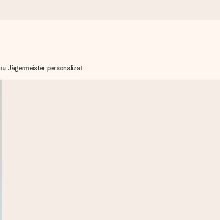
u Jägermeister personalizat
mai mult.
moment.