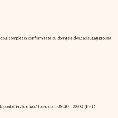
cadoul complet în conformitate cu dorințele dvs.: adăugați propria
că nu sunteți sigur de calitatea imaginii dvs., vă rugăm să
ot verifica calitatea pentru dvs.!
ugăm să contactați serviciul nostru pentru clienți. Sunt bucuroși să
ponibili în zilele lucrătoare de la 09:30 - 22:00 (EET)
v. Aceasta înseamnă că cadoul dvs. este gata pentru a fi oferit