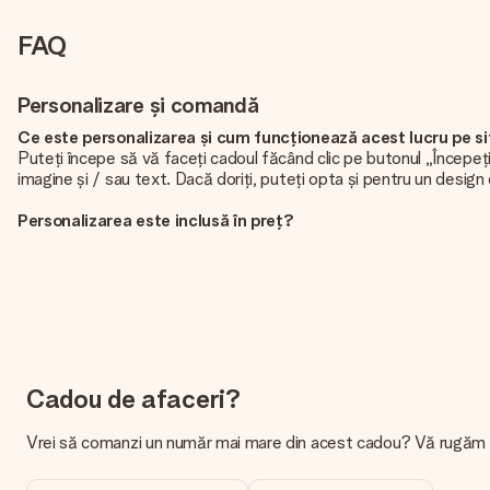
FAQ
Personalizare și comandă
Ce este personalizarea și cum funcționează acest lucru pe s
Puteți începe să vă faceți cadoul făcând clic pe butonul „Începeți 
imagine și / sau text. Dacă doriți, puteți opta și pentru un design
Personalizarea este inclusă în preț?
Prețul afișat pe site include personalizarea cadoului dvs. Frumos și
De unde știu dacă poza mea are calitatea potrivită?
Vrem să ne asigurăm că sunteți complet mulțumiți de cadoul dvs. De
contactați echipa noastră de servicii pentru clienți și să includeți
Ce formate pot încărca?
Încărcați fișiere JPG și PNG în editorul nostru. Este prea tehnic sa
Cadou de afaceri?
vă ajute, astfel încât să puteți face cadoul dorit!
Vrei să comanzi un număr mai mare din acest cadou? Vă rugăm să l
Cadoul meu este împachetat?
În prezent, nu avem un serviciu de ambalare a cadourilor pentru a