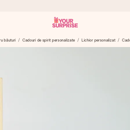
ru băuturi
Cadouri de spirit personalizate
Lichior personalizat
Cado
tru ca tu să îl poți dărui exact când trebuie, atunci când contează cel 
e Reviews.
ia ta sau un mesaj din suflet. Fără bătăi de cap, doar bucură-te de 