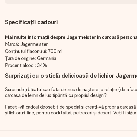
Specificații cadouri
Mai multe informații despre Jagermeister în carcasă persona
Marcă: Jagermeister
Conținutul flaconului: 700 ml
Țara de origine: Germania
Procent alcool: 34%
Surprizați cu o sticlă delicioasă de lichior Jagerm
Surprindeți băiatul sau fata de ziua de naștere, o relație (de aface
carcasă de lemn de lux tipărită cu propriul design?
Faceți-vă cadoul deosebit de special și creați-vă propria carcasă d
și lichioruri fine, pentru cocktailuri, petreceri și desert. Veți fi si