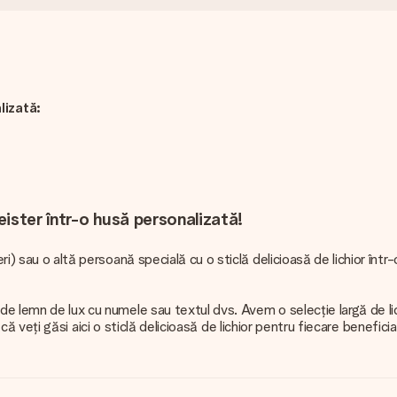
lizată:
eister într-o husă personalizată!
ri) sau o altă persoană specială cu o sticlă delicioasă de lichior înt
e lemn de lux cu numele sau textul dvs. Avem o selecție largă de lichi
gur că veți găsi aici o sticlă delicioasă de lichior pentru fiecare benefi