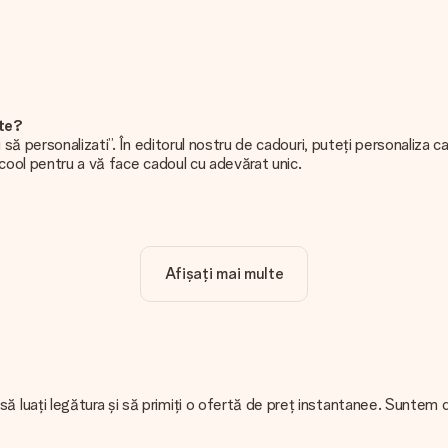
ite?
să personalizati”. În editorul nostru de cadouri, puteți personaliza 
 cool pentru a vă face cadoul cu adevărat unic.
 clar!
Afișați mai multe
 aceea, este important să folosiți fotografii de înaltă calitate. Da
 fotografia dvs. împreună cu cadoul pe care doriți să îl comandați. Ei p
u aveți o imagine cu un alt format pe care doriți să îl utilizați? Vă r
uați legătura și să primiți o ofertă de preț instantanee. Suntem dis
 vă împacheta cadoul. Livrăm cadourile noastre într-un ambalaj festi