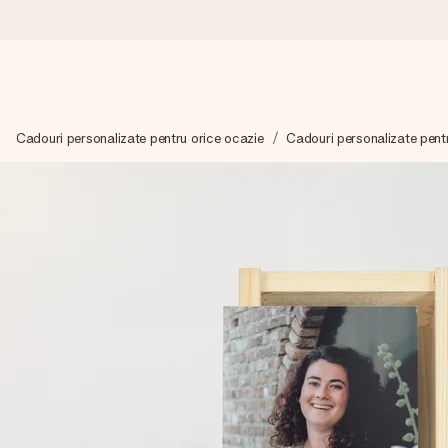
Comandă azi, expediem în 1 zi lucrătoare
Cadouri personalizate pentru orice ocazie
Cadouri personalizate pent
Îți alcătuim cadoul cu grijă și îl trimitem îndată spre tine - pen
4,8 (bazat pe +15.000 de recenzii)
Cadourile noastre inspiră. Clienții ne oferă nota 4,8 pe Googl
Felicitare gratuită
Creează ceva unic în doar câțiva pași - cu numele ei, fotograf