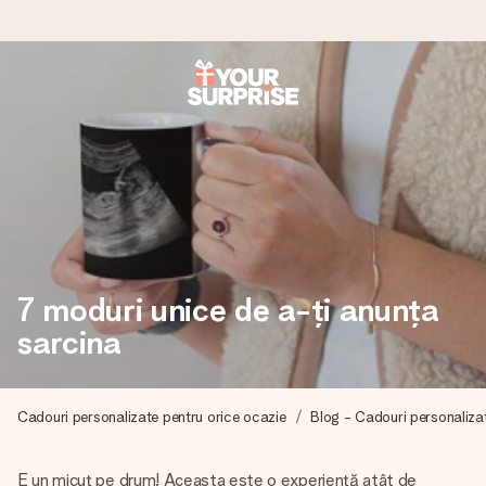
Comandă azi, expediem în 1 zi lucrătoare
Îți alcătuim cadoul cu grijă și îl trimitem îndată spre tine -
pentru ca tu să îl poți dărui exact când trebuie, atunci când
contează cel mai mult.
4,8 (bazat pe +15.000 de recenzii)
7 moduri unice de a-ți anunța
Cadourile noastre inspiră. Clienții ne oferă nota 4,8 pe
sarcina
Google Reviews.
Cadouri personalizate pentru orice ocazie
Blog - Cadouri personaliza
Felicitare gratuită
Creează ceva unic în doar câțiva pași - cu numele ei,
E un micuț pe drum! Aceasta este o experiență atât de