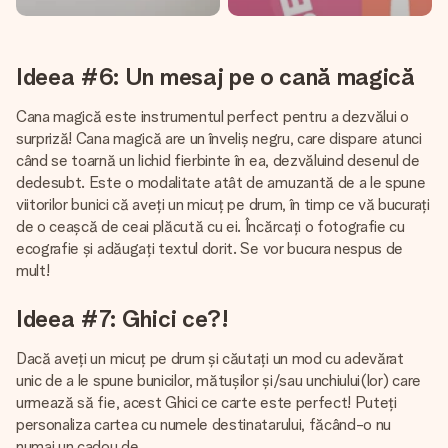
Ideea #6: Un mesaj pe o cană magică
Cana magică este instrumentul perfect pentru a dezvălui o
surpriză! Cana magică are un înveliș negru, care dispare atunci
când se toarnă un lichid fierbinte în ea, dezvăluind desenul de
dedesubt. Este o modalitate atât de amuzantă de a le spune
viitorilor bunici că aveți un micuț pe drum, în timp ce vă bucurați
de o ceașcă de ceai plăcută cu ei. Încărcați o fotografie cu
ecografie și adăugați textul dorit. Se vor bucura nespus de
mult!
Ideea #7: Ghici ce?!
Dacă aveți un micuț pe drum și căutați un mod cu adevărat
unic de a le spune bunicilor, mătușilor și/sau unchiului(lor) care
urmează să fie, acest Ghici ce carte este perfect! Puteți
personaliza cartea cu numele destinatarului, făcând-o nu
numai un cadou de