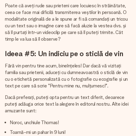
Poate că aveți rude sau prieteni care locuiesc în străinătate,
ceea ce face mai dificilă transmiterea veștilor în persoană. O
modalitate originală de a le spune ar fi să comandați un tricou
cu un text sau o imagine care să facă aluzie la vestea dvs. și
să îl purtați într-un videoclip pe care să îl puteți trimite. Cât
timp le va lua să îl observe?
Ideea #5: Un indiciu pe o sticlă de vin
Fără vin pentru tine acum, bineînțeles! Dar dacă vă vizitați
familia sau prietenii, aduceți cu dumneavoastră o sticlă de vin
cu o etichetă personalizată cu o fotografie cu ecografie și un
text pe care să scrie "Pentru mine nu, mulțumesc!".
Dacă preferați, puteți opta pentru un text diferit, deoarece
puteți adăuga orice text la alegere în editorul nostru. Alte idei
amuzante sunt:
Noroc, unchiule Thomas!
Toarnă-mi un pahar în 9 luni!