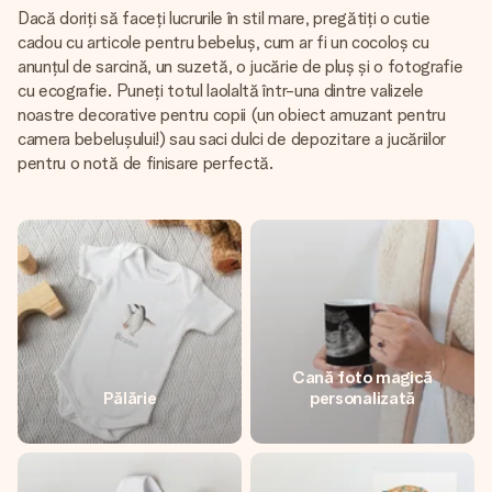
Dacă doriți să faceți lucrurile în stil mare, pregătiți o cutie
cadou cu articole pentru bebeluș, cum ar fi un cocoloș cu
anunțul de sarcină, un suzetă, o jucărie de pluș și o fotografie
cu ecografie. Puneți totul laolaltă într-una dintre valizele
noastre decorative pentru copii (un obiect amuzant pentru
camera bebelușului!) sau saci dulci de depozitare a jucăriilor
pentru o notă de finisare perfectă.
Cană foto magică
Pălărie
personalizată