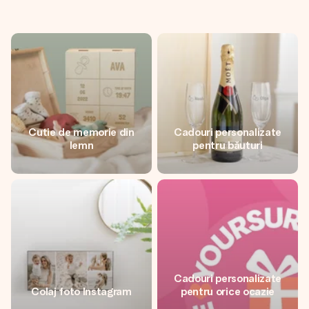
Cutie de memorie din
Cadouri personalizate
lemn
pentru băuturi
Cadouri personalizate
Colaj foto Instagram
pentru orice ocazie