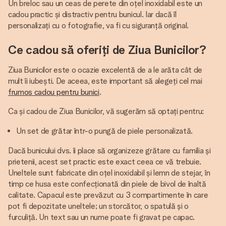
Un breloc sau un ceas de perete din oțel inoxidabil este un
cadou practic și distractiv pentru bunicul. Iar dacă îl
personalizați cu o fotografie, va fi cu siguranță original.
Ce cadou să oferiți de Ziua Bunicilor?
Ziua Bunicilor este o ocazie excelentă de a le arăta cât de
mult îi iubești. De aceea, este important să alegeți cel mai
frumos cadou pentru bunici
.
Ca și cadou de Ziua Bunicilor, vă sugerăm să optați pentru:
Un set de grătar într-o pungă de piele personalizată.
Dacă bunicului dvs. îi place să organizeze grătare cu familia și
prietenii, acest set practic este exact ceea ce vă trebuie.
Uneltele sunt fabricate din oțel inoxidabil și lemn de stejar, în
timp ce husa este confecționată din piele de bivol de înaltă
calitate. Capacul este prevăzut cu 3 compartimente în care
pot fi depozitate uneltele; un storcător, o spatulă și o
furculiță. Un text sau un nume poate fi gravat pe capac.