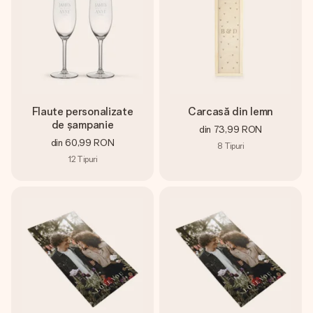
Flaute personalizate
Carcasă din lemn
de șampanie
din
73,99 RON
din
60,99 RON
8
Tipuri
12
Tipuri