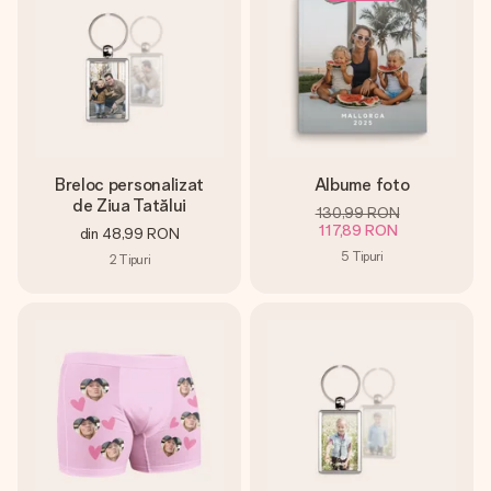
Breloc personalizat
Albume foto
de Ziua Tatălui
130,99 RON
117,89 RON
din
48,99 RON
5
Tipuri
2
Tipuri