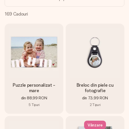
fotografia ta sau un mesaj din suflet. Fără bătăi de cap,
doar bucură-te de moment.
169
Cadouri
Puzzle personalizat -
Breloc din piele cu
mare
fotografie
din
88,99 RON
din
73,99 RON
5
Tipuri
2
Tipuri
Vânzare