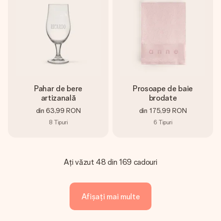
Pahar de bere
Prosoape de baie
artizanală
brodate
din
63,99 RON
din
175,99 RON
8
Tipuri
6
Tipuri
Ați văzut 48 din 169 cadouri
Afișați mai multe