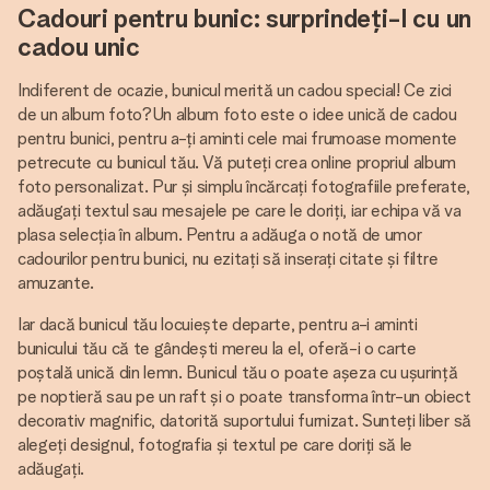
Cadouri pentru bunic: surprindeți-l cu un
cadou unic
Indiferent de ocazie, bunicul merită un cadou special! Ce zici
de un album foto?Un album foto este o idee unică de cadou
pentru bunici, pentru a-ți aminti cele mai frumoase momente
petrecute cu bunicul tău. Vă puteți crea online propriul album
foto personalizat. Pur și simplu încărcați fotografiile preferate,
adăugați textul sau mesajele pe care le doriți, iar echipa vă va
plasa selecția în album. Pentru a adăuga o notă de umor
cadourilor pentru bunici, nu ezitați să inserați citate și filtre
amuzante.
Iar dacă bunicul tău locuiește departe, pentru a-i aminti
bunicului tău că te gândești mereu la el, oferă-i o carte
poștală unică din lemn. Bunicul tău o poate așeza cu ușurință
pe noptieră sau pe un raft și o poate transforma într-un obiect
decorativ magnific, datorită suportului furnizat. Sunteți liber să
alegeți designul, fotografia și textul pe care doriți să le
adăugați.