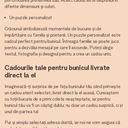
prin brodarea prenumelui său. Acest cadou este disponibil în
diferite dimensiuni și culori.
Un puzzle personalizat
Crăciunul simbolizează momentele de bucurie și de
împărtășire cu familia și prietenii. Un puzzle personalizat este
cadoul perfect pentru bunicul. Întreaga familie se poate juca
pentru a dezvălui mesajul pe care îl ascunde. Puteți alege
textul, fotografia și designul pentru a crea un cadou unic.
Cadourile tale pentru bunicul livrate
direct la el
Imaginează-ți surpriza de pe fața bunicului tău când primește
un cadou atent selectat, livrat direct la el acasă. Cunoaștem
cu toții bucuria de a primi colete neașteptate, iar pentru
bunicul tău va fi un câștig dublu: nu doar un cadou surpriză, ci și
unul din partea ta!
Pur și simplu selectați adresa dorită, iar noi ne vom asigura că