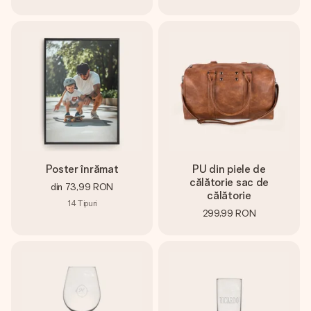
Poster înrămat
PU din piele de
călătorie sac de
din
73,99 RON
călătorie
14
Tipuri
299,99 RON