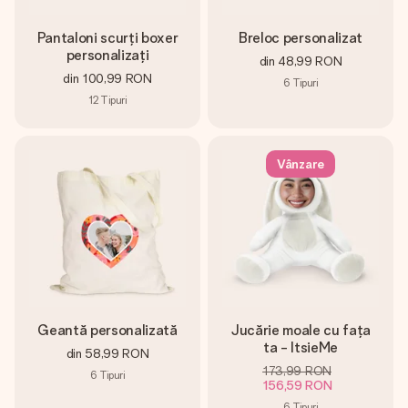
Pantaloni scurți boxer
Breloc personalizat
personalizați
din
48,99 RON
din
100,99 RON
6
Tipuri
12
Tipuri
Vânzare
Geantă personalizată
Jucărie moale cu fața
ta - ItsieMe
din
58,99 RON
173,99 RON
6
Tipuri
156,59 RON
6
Tipuri