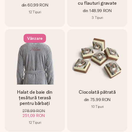
cu flauturi gravate
din
60,99 RON
din
148,99 RON
12
Tipuri
3
Tipuri
Vânzare
Halat de baie din
Ciocolată pătrată
țesătură terasă
din
75,99 RON
pentru bărbați
10
Tipuri
278,99 RON
251,09 RON
12
Tipuri