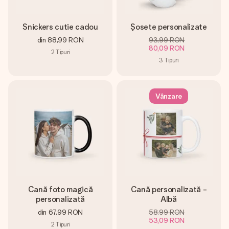
Snickers cutie cadou
Șosete personalizate
din
88,99 RON
93,99 RON
80,09 RON
2
Tipuri
3
Tipuri
Vânzare
Cană foto magică
Cană personalizată -
personalizată
Albă
din
67,99 RON
58,99 RON
53,09 RON
2
Tipuri