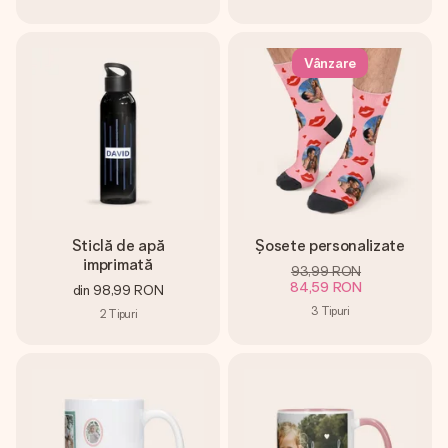
Vânzare
Sticlă de apă
Șosete personalizate
imprimată
93,99 RON
84,59 RON
din
98,99 RON
3
Tipuri
2
Tipuri