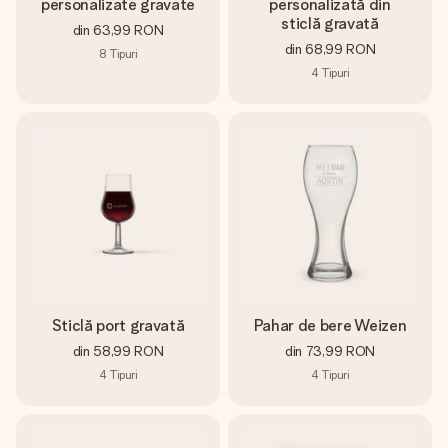
personalizate gravate
personalizată din
sticlă gravată
din
63,99 RON
din
68,99 RON
8
Tipuri
4
Tipuri
Sticlă port gravată
Pahar de bere Weizen
din
58,99 RON
din
73,99 RON
4
Tipuri
4
Tipuri