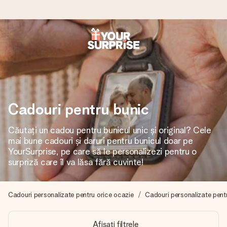
Comandă azi, expediem în 1 zi lucrătoare
Îți alcătuim cadoul cu grijă și îl trimitem îndată spre tine -
pentru ca tu să îl poți dărui exact când trebuie, atunci când
contează cel mai mult.
Cadouri pentru bunic
Căutați un cadou pentru bunicul unic și original? Cele
4,8 (bazat pe +15.000 de recenzii)
mai bune cadouri și daruri pentru bunicul doar pe
Cadourile noastre inspiră. Clienții ne oferă nota 4,8 pe
YourSurprise, pe care să le personalizezi pentru o
Google Reviews.
surpriză care îl va lăsa fără cuvinte!
Cadouri personalizate pentru orice ocazie
Cadouri personalizate pentr
Felicitare gratuită
Creează ceva unic în doar câțiva pași - cu numele ei,
Afișați filtrele