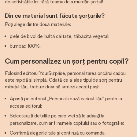
de activitățile lor fără teama de a murdări șorțul!
Din ce material sunt făcute șorțurile?
Poți alege dintre două materiale:
piele de bivol de înaltă calitate, tăbăcită vegetal;
bumbac 100%.
Cum personalizez un șorț pentru copii?
Folosind editorul YourSurprise, personalizarea oricărui cadou
este rapidă și simplă. Odată ce ai ales tipul de șorț pentru
micuțul tău, trebuie doar să urmezi acești pași:
Apasă pe butonul „Personalizează cadoul tău” pentru a
accesa editorul;
Selectează detaliile pe care vrei să le adaugi la
personalizare, cum ar fi numele copilului sau o fotografie;
Confirmă alegerile tale și continuă cu comanda.