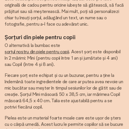
originală de cadou pentru oricine iubește să gătească, să facă
prăjituri sau să meșterească. Mai mult, poți să personalizezi
chiar tu însuți șorțul, adăugând un text, un nume sau o
fotografie, pentru a-l face cu adevărat unic.
Șorțuri din piele pentru copii
O alternativă la bumbac este
șorțul nostru din piele pentru copii
. Acest șorț este disponibil
în 2 mărimi: Mini (pentru copii între 1 an și jumătate și 4 ani)
sau Copil (între 4 și 8 ani).
Fiecare șorț este echipat și cu un buzunar, pentru a ține la
îndemână toate ingredientele de care ar putea avea nevoie un
mic bucătar sau meșter în timpul sesiunilor lor de gătit sau de
creație. Șorțul Mini măsoară 50 x 38,5 cm, iar mărimea Copil
măsoară 64,5 x 40 cm. Talia este ajustabilă pentru a se
potrivi fiecărui copil.
Pielea este un material foarte moale care este ușor de șters
cu o cârpă umedă. Acest lucru le permite copiilor să se bucure