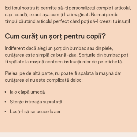
Editorul nostru îți permite să-ți personalizezi complet articolul,
cap-coadă, exact așa cum ți l-ai imaginat. Nu mai pierde
timpul căutând articolul perfect când poți să-l creezi tu însuți!
Cum curăț un șorț pentru copii?
Indiferent dacă alegi un șorț din bumbac sau din piele,
curățarea este simplă ca bună-ziua. Șorțurile din bumbac pot
fi spălate la mașină conform instrucțiunilor de pe etichetă.
Pielea, pe de altă parte, nu poate fi spălată la mașină dar
curățarea ei nu este complicată deloc:
Ia o cârpă umedă
Șterge întreaga suprafață
Lasă-l să se usuce la aer