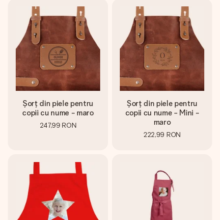
fotografia ta sau un mesaj din suflet. Fără bătăi de cap,
doar bucură-te de moment.
Șorț din piele pentru
Șorț din piele pentru
copii cu nume - maro
copii cu nume - Mini -
maro
247,99 RON
222,99 RON