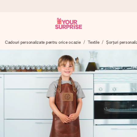
Comandă azi, expediem în 1 zi lucrătoare
Cadouri personalizate pentru orice ocazie
Textile
Șorțuri personali
Îți alcătuim cadoul cu grijă și îl trimitem îndată spre tine -
pentru ca tu să îl poți dărui exact când trebuie, atunci când
contează cel mai mult.
4,8 (bazat pe +15.000 de recenzii)
Cadourile noastre inspiră. Clienții ne oferă nota 4,8 pe
Google Reviews.
Felicitare gratuită
Creează ceva unic în doar câțiva pași - cu numele ei,