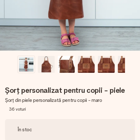
fotografia ta sau un mesaj din suflet. Fără bătăi de cap,
doar bucură-te de moment.
Șorț personalizat pentru copii - piele
Șorț din piele personalizată pentru copii - maro
36
voturi
În stoc