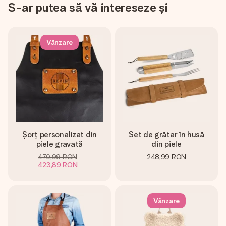
S-ar putea să vă intereseze și
Vânzare
Șorț personalizat din
Set de grătar în husă
piele gravată
din piele
470,99 RON
248,99 RON
423,89 RON
Vânzare