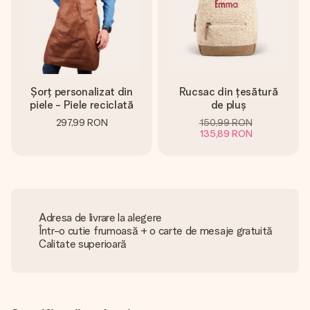
Șorț personalizat din
Rucsac din țesătură
piele - Piele reciclată
de pluș
297,99 RON
150,99 RON
135,89 RON
Adresa de livrare la alegere
Într-o cutie frumoasă + o carte de mesaje gratuită
Calitate superioară