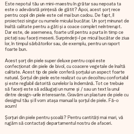
Este nepotul tău un mini-maestru în grătar sau nepoata ta
este o adevărată prințesă de gătit? Apoi, acest șorț rece
pentru copii din piele este cel mai bun cadou. De fapt, îl
proiectezi singur cu numele micului bucătar. Un șorț minunat de
înaltă calitate pentru a găti și a coace complet neîntrerupt.
Dar este, de asemenea, foarte util pentru a purta în timp ce
pictați sau faceți meserii. Surprindeți-l pe micul bucătar de ziua
lor, în timpul sărbătorilor sau, de exemplu, pentru un raport
foarte bun.
Acest șorț din piele super deluxe pentru copii este
confecționat din piele de bivol, cu coacere vegetale de înaltă
calitate. Acest tip de piele conferă șorțului un aspect foarte
natural. Șorțul din piele este realizat cu un decolteu confortabil
și este reglabil datorită curelelor la îndemână. Tot ce trebuie
să faceți este să adăugați un nume și / sau un text la unul
dintre design-urile interesante. Gravăm un plasture de piele cu
designul tău și îl vom atașa manual la șorțul de piele. Fă-o
acum!
Șorțuri din piele pentru școală? Pentru cantități mai mari, vă
rugăm să contactați departamentul nostru de afaceri.