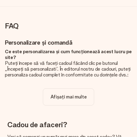
FAQ
Personalizare și comandă
Ce este personalizarea și cum funcționează acest lucru pe
site?
Puteți începe să vă faceți cadoul făcând clic pe butonul
„Începeți să personalizati”. În editorul nostru de cadouri, puteți
personaliza cadoul complet în conformitate cu dorințele dvs.:
adăugați propria imagine și / sau text. Dacă doriți, puteți opta
și pentru un design cool pentru a vă face cadoul cu adevărat
unic.
Afișați mai multe
Personalizarea este inclusă în preț?
Prețul afișat pe site include personalizarea cadoului dvs.
Frumos și clar!
Cadou de afaceri?
De unde știu dacă poza mea are calitatea potrivită?
Vrem să ne asigurăm că sunteți complet mulțumiți de cadoul
Vrei să comanzi un număr mai mare din acest cadou? Vă