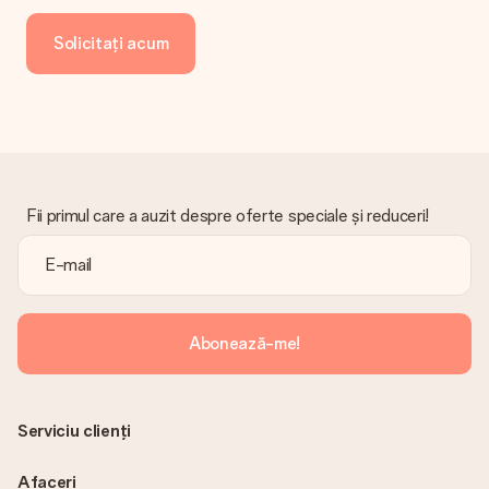
contactați serviciul nostru pentru clienți, aceștia sunt bucuroși
să vă ajute să găsiți o soluție adecvată.
Solicitați acum
Factura este trimisă împreună cu comanda?
Nu este trimisă nicio factură odată cu comanda dvs. Veți primi
întotdeauna factura în e-mailul de confirmare și o veți găsi
oricând în contul MySurprise. Aceasta înseamnă că puteți
primi cadoul direct destinatarului, făcându-l o adevărată
surpriză!
Fii primul care a auzit despre oferte speciale și reduceri!
Abonează-me!
Serviciu clienți
Afaceri