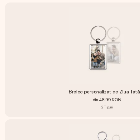
Breloc personalizat de Ziua Tată
din
48,99 RON
2
Tipuri