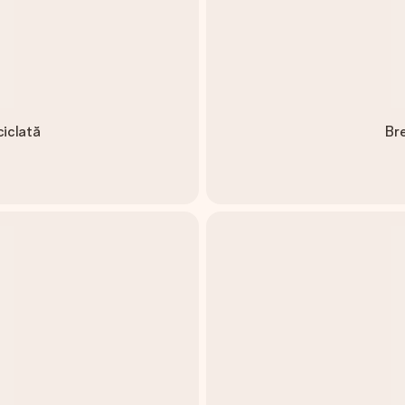
ciclată
Bre