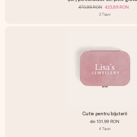
470,99 RON
423,89 RON
2
Tipuri
Cutie pentru bijuterii
din
101,99 RON
4
Tipuri