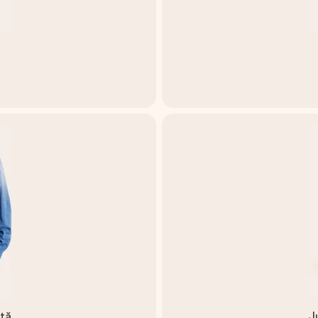
ată
J