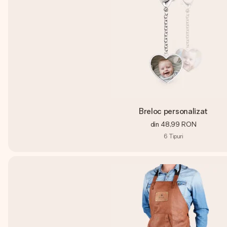
Breloc personalizat
din
48,99 RON
6
Tipuri