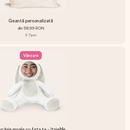
Geantă personalizată
din
58,99 RON
6
Tipuri
Vânzare
ucărie moale cu fața ta - ItsieMe