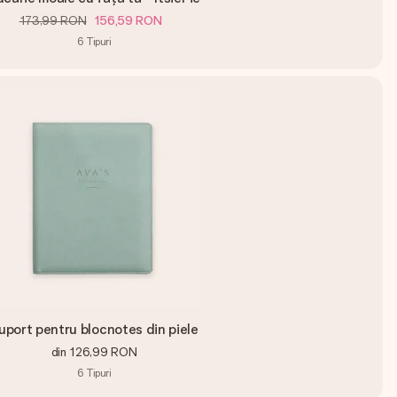
173,99 RON
156,59 RON
6
Tipuri
uport pentru blocnotes din piele
din
126,99 RON
6
Tipuri