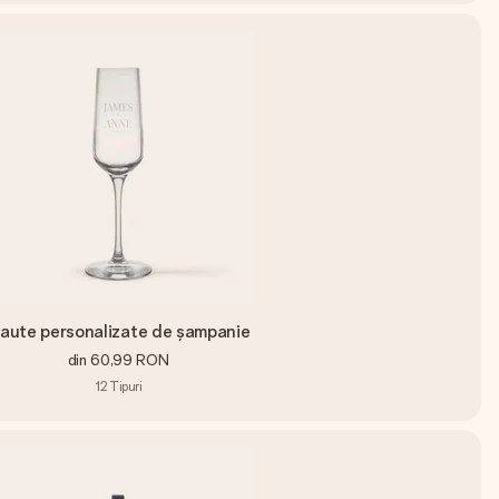
laute personalizate de șampanie
din
60,99 RON
12
Tipuri