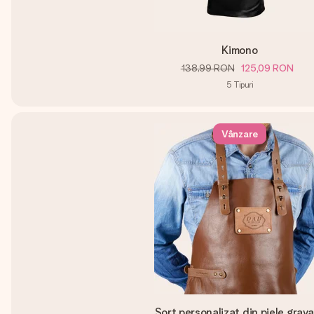
Kimono
138,99 RON
125,09 RON
5
Tipuri
Vânzare
Șorț personalizat din piele grav