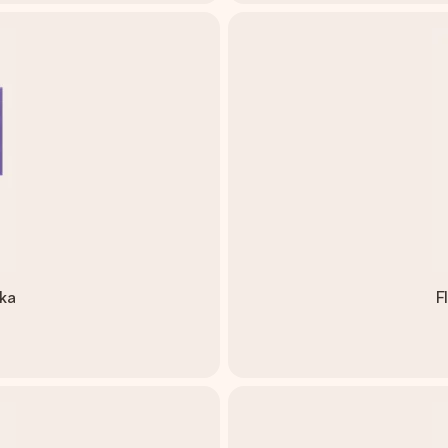
lka
F