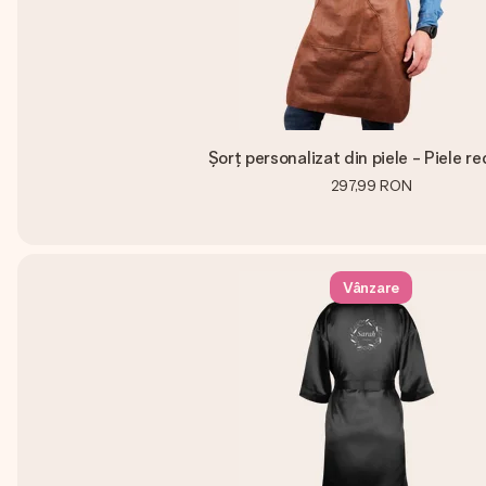
Șorț personalizat din piele - Piele re
297,99 RON
Vânzare