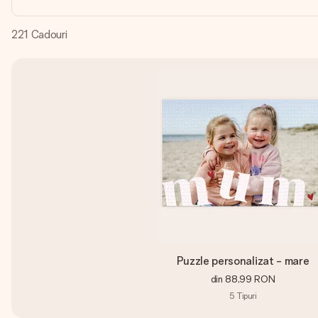
221
Cadouri
Puzzle personalizat - mare
din
88,99 RON
5
Tipuri