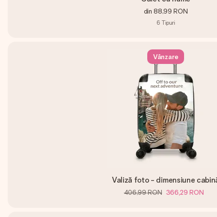
din
88,99 RON
6
Tipuri
Vânzare
Valiză foto - dimensiune cabin
406,99 RON
366,29 RON