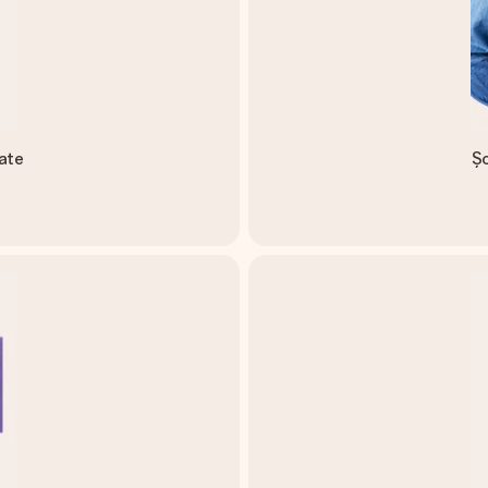
vate
Șo