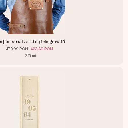
rț personalizat din piele gravată
470,99 RON
423,89 RON
2
Tipuri