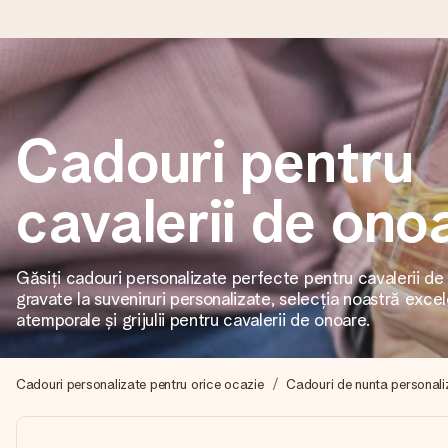
Comandă azi, expediem în 1 zi lucrătoare
Cadouri pentru
Îți alcătuim cadoul cu grijă și îl trimitem îndată spre tine - pen
cavalerii de ono
4,8 (bazat pe +15.000 de recenzii)
Cadourile noastre inspiră. Clienții ne oferă nota 4,8 pe Googl
Găsiți cadouri personalizate perfecte pentru cavalerii de 
gravate la suveniruri personalizate, selecția noastră excel
atemporale și grijulii pentru cavalerii de onoare.
Felicitare gratuită
Creează ceva unic în doar câțiva pași - cu numele ei, fotograf
Cadouri personalizate pentru orice ocazie
Cadouri de nunta personali