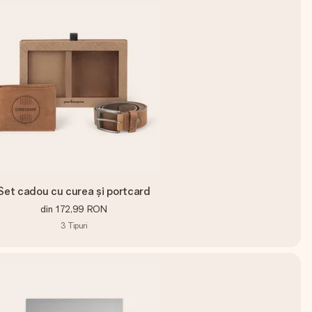
Set cadou cu curea și portcard
din
172,99 RON
3
Tipuri