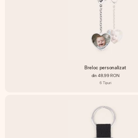
Breloc personalizat
din
48,99 RON
6
Tipuri