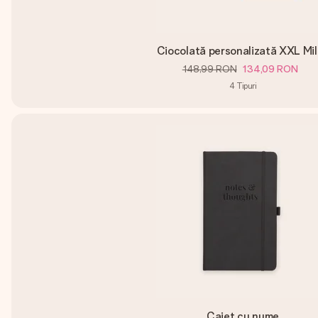
Ciocolată personalizată XXL Mi
148,99 RON
134,09 RON
4
Tipuri
Caiet cu nume