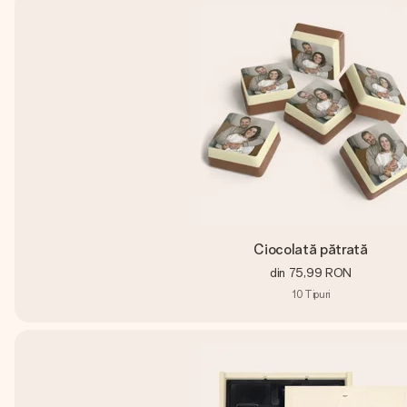
Ciocolată pătrată
din
75,99 RON
10
Tipuri