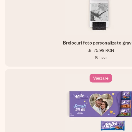
Brelocuri foto personalizate gra
din
75,99 RON
16
Tipuri
Vânzare