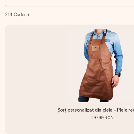
214
Cadouri
Șorț personalizat din piele - Piele re
297,99 RON