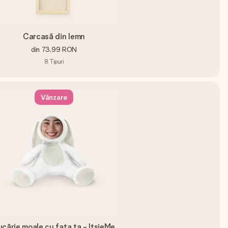
Carcasă din lemn
din
73,99 RON
8
Tipuri
Vânzare
ucărie moale cu fața ta - ItsieMe