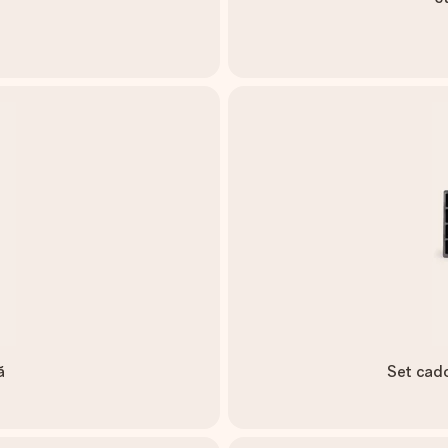
ă
Set cado