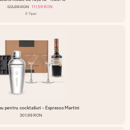
123,99 RON
111,59 RON
6
Tipuri
u pentru cocktailuri - Espresso Martini
301,99 RON