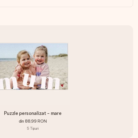
Puzzle personalizat - mare
din
88,99 RON
5
Tipuri